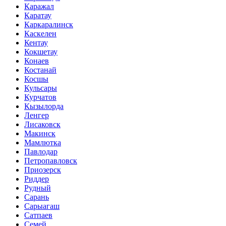
Каражал
Каратау
Каркаралинск
Каскелен
Кентау
Кокшетау
Конаев
Костанай
Косшы
Кульсары
Курчатов
Кызылорда
Ленгер
Лисаковск
Макинск
Мамлютка
Павлодар
Петропавловск
Приозерск
Риддер
Рудный
Сарань
Сарыагаш
Сатпаев
Семей