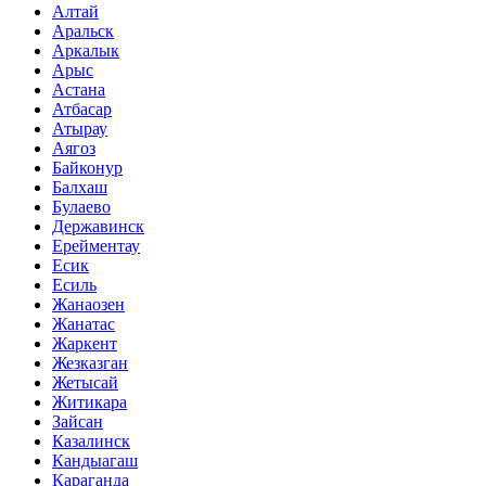
Алтай
Аральск
Аркалык
Арыс
Астана
Атбасар
Атырау
Аягоз
Байконур
Балхаш
Булаево
Державинск
Ерейментау
Есик
Есиль
Жанаозен
Жанатас
Жаркент
Жезказган
Жетысай
Житикара
Зайсан
Казалинск
Кандыагаш
Караганда