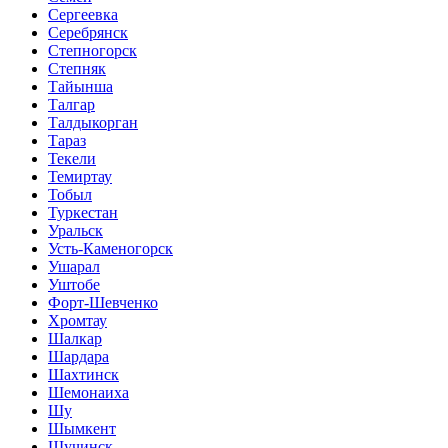
Сергеевка
Серебрянск
Степногорск
Степняк
Тайынша
Талгар
Талдыкорган
Тараз
Текели
Темиртау
Тобыл
Туркестан
Уральск
Усть-Каменогорск
Ушарал
Уштобе
Форт-Шевченко
Хромтау
Шалкар
Шардара
Шахтинск
Шемонаиха
Шу
Шымкент
Щучинск