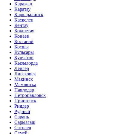
Каражал
Каратау
Каркаралинск
Каскелен
Кентау
Кокшетау
Конаев
Костанай
Косшы
Кульсары
Курчатов
Кызылорда
Ленгер
Лисаковск
Макинск
Мамлютка
Павлодар
Петропавловск
Приозерск
Риддер
Рудный
Сарань
Сарыагаш
Сатпаев
Семей