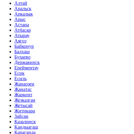
Алтай
Аральск
Аркалык
Арыс
Астана
Атбасар
Атырау
Аягоз
Байконур
Балхаш
Булаево
Державинск
Ерейментау
Есик
Есиль
Жанаозен
Жанатас
Жаркент
Жезказган
Жетысай
Житикара
Зайсан
Казалинск
Кандыагаш
Караганда