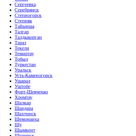
Сергеевка
Серебрянск
Степногорск
Степняк
Тайынша
Талгар
Талдыкорган
Тараз
Текели
Темиртау
Тобыл
Туркестан
Уральск
Усть-Каменогорск
Ушарал
Уштобе
Форт-Шевченко
Хромтау
Шалкар
Шардара
Шахтинск
Шемонаиха
Шу
Шымкент
Щучинск