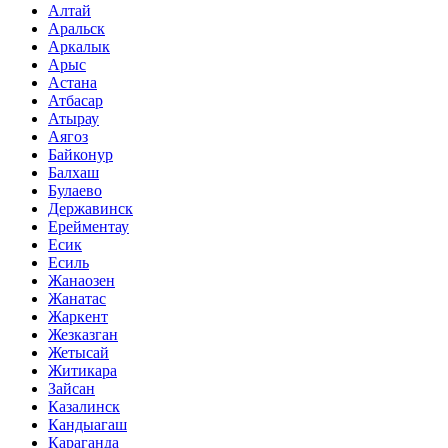
Алтай
Аральск
Аркалык
Арыс
Астана
Атбасар
Атырау
Аягоз
Байконур
Балхаш
Булаево
Державинск
Ерейментау
Есик
Есиль
Жанаозен
Жанатас
Жаркент
Жезказган
Жетысай
Житикара
Зайсан
Казалинск
Кандыагаш
Караганда