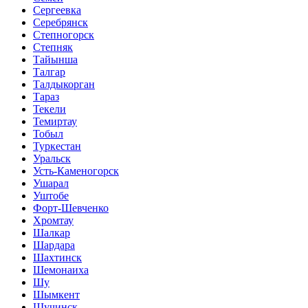
Сергеевка
Серебрянск
Степногорск
Степняк
Тайынша
Талгар
Талдыкорган
Тараз
Текели
Темиртау
Тобыл
Туркестан
Уральск
Усть-Каменогорск
Ушарал
Уштобе
Форт-Шевченко
Хромтау
Шалкар
Шардара
Шахтинск
Шемонаиха
Шу
Шымкент
Щучинск