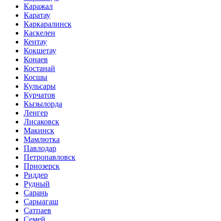
Каражал
Каратау
Каркаралинск
Каскелен
Кентау
Кокшетау
Конаев
Костанай
Косшы
Кульсары
Курчатов
Кызылорда
Ленгер
Лисаковск
Макинск
Мамлютка
Павлодар
Петропавловск
Приозерск
Риддер
Рудный
Сарань
Сарыагаш
Сатпаев
Семей