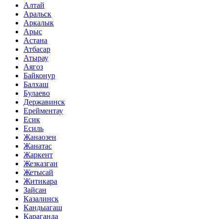
Алтай
Аральск
Аркалык
Арыс
Астана
Атбасар
Атырау
Аягоз
Байконур
Балхаш
Булаево
Державинск
Ерейментау
Есик
Есиль
Жанаозен
Жанатас
Жаркент
Жезказган
Жетысай
Житикара
Зайсан
Казалинск
Кандыагаш
Караганда