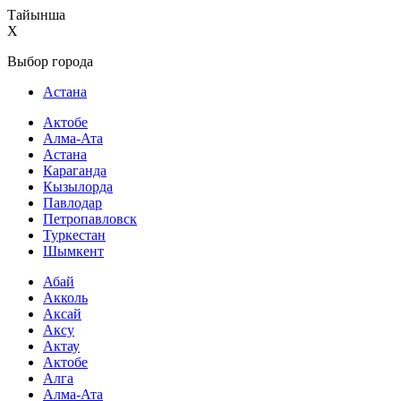
Тайынша
X
Выбор города
Астана
Актобе
Алма-Ата
Астана
Караганда
Кызылорда
Павлодар
Петропавловск
Туркестан
Шымкент
Абай
Акколь
Аксай
Аксу
Актау
Актобе
Алга
Алма-Ата