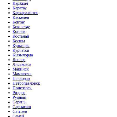
Каражал
Каратау
Каркаралинск
Каскелен
Кентау
Кокшетау
Конаев
Костанай
Косшы
Кульсары
Курчатов
Кызылорда
Ленгер
Лисаковск
Макинск
Мамлютка
Павлодар
Петропавловск
Приозерск
Риддер
Рудный
Сарань
Сарыагаш
Сатпаев
Семей