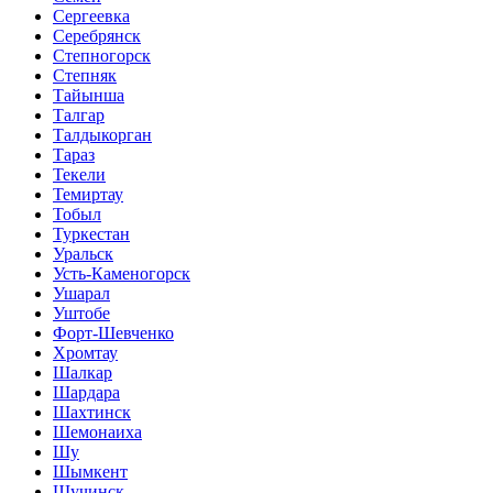
Сергеевка
Серебрянск
Степногорск
Степняк
Тайынша
Талгар
Талдыкорган
Тараз
Текели
Темиртау
Тобыл
Туркестан
Уральск
Усть-Каменогорск
Ушарал
Уштобе
Форт-Шевченко
Хромтау
Шалкар
Шардара
Шахтинск
Шемонаиха
Шу
Шымкент
Щучинск