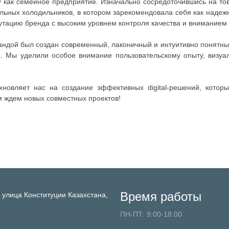
 как семейное предприятие. Изначально сосредоточившись на тов
ьных холодильников, в котором зарекомендовала себя как надежн
утацию бренда с высоким уровнем контроля качества и вниманием 
андой был создан современный, лаконичный и интуитивно понятны
 Мы уделили особое внимание пользовательскому опыту, визуа
охновляет нас на создание эффективных digital-решений, котор
м ждем новых совместных проектов!
Время работы
,
улица Конституции Казахстана,
ПН-ПТ: 9:00-18:00