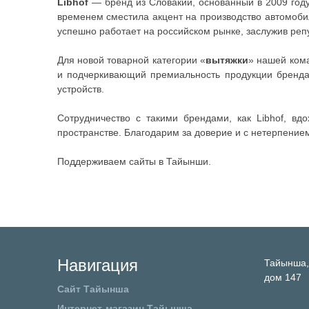
Libhof
— бренд из Словакии, основанный в 2009 году
временем сместила акцент на производство автомобил
успешно работает на российском рынке, заслужив реп
Для новой товарной категории «
вытяжки
» нашей ком
и подчеркивающий премиальность продукции бренда.
устройств.
Сотрудничество с такими брендами, как Libhof, вд
пространстве. Благодарим за доверие и с нетерпение
Поддерживаем сайты в Тайынши.
Навигация
Тайынша
дом 147
Сайт Тайынша
Интернет-магазин Тайынша