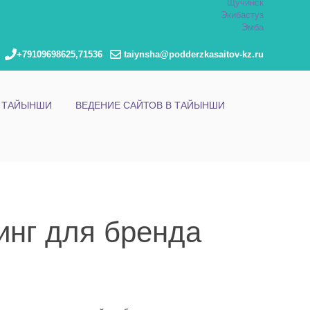
Щучинск
Экибастуз
Эмба
+79109698625,71536
taiynsha@podderzkasaitov-kz.ru
В ТАЙЫНШИ
ВЕДЕНИЕ САЙТОВ В ТАЙЫНШИ
инг для бренда