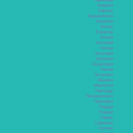
Караганда
Каражал
Каратау
Каркаралинск
Каскелен
Кентау
Кокшетау
Конаев
Костанай
Косшы
Кульсары
Курчатов
Кызылорда
Ленгер
Лисаковск
Макинск
Мамлютка
Павлодар
Петропавловск
Приозерск
Риддер
Рудный
Сарань
Сарыагаш
Сатпаев