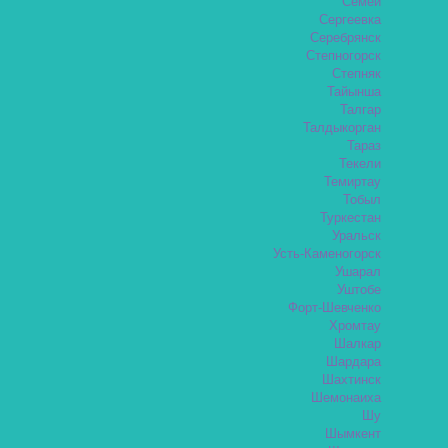
Семей
Сергеевка
Серебрянск
Степногорск
Степняк
Тайынша
Талгар
Талдыкорган
Тараз
Текели
Темиртау
Тобыл
Туркестан
Уральск
Усть-Каменогорск
Ушарал
Уштобе
Форт-Шевченко
Хромтау
Шалкар
Шардара
Шахтинск
Шемонаиха
Шу
Шымкент