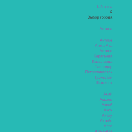
Тайынша
X
Выбор города
Астана
Актобе
Алма-Ата
Астана
Караганда
Кызылорда
Павлодар
Петропавловск
Туркестан
Шымкент
Абай
Акколь
Аксай
Аксу
Актау
Актобе
Алга
Алма-Ата