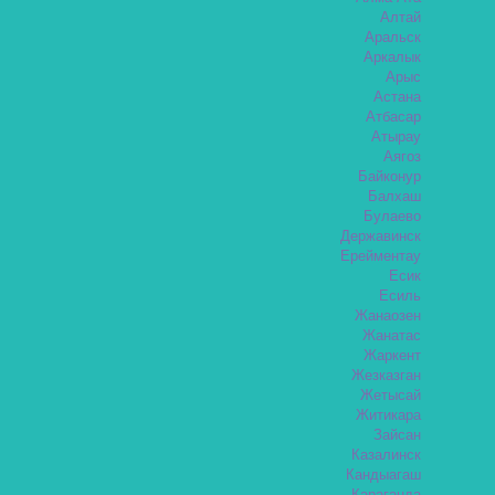
Алтай
Аральск
Аркалык
Арыс
Астана
Атбасар
Атырау
Аягоз
Байконур
Балхаш
Булаево
Державинск
Ерейментау
Есик
Есиль
Жанаозен
Жанатас
Жаркент
Жезказган
Жетысай
Житикара
Зайсан
Казалинск
Кандыагаш