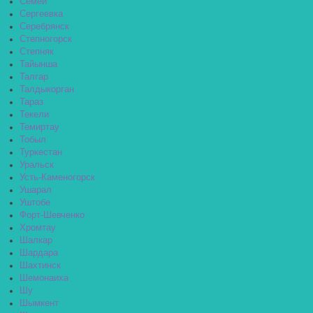
Семей
Сергеевка
Серебрянск
Степногорск
Степняк
Тайынша
Талгар
Талдыкорган
Тараз
Текели
Темиртау
Тобыл
Туркестан
Уральск
Усть-Каменогорск
Ушарал
Уштобе
Форт-Шевченко
Хромтау
Шалкар
Шардара
Шахтинск
Шемонаиха
Шу
Шымкент