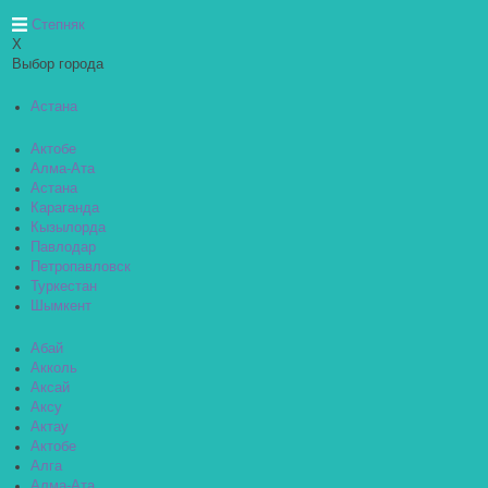
Степняк
X
Выбор города
Астана
Актобе
Алма-Ата
Астана
Караганда
Кызылорда
Павлодар
Петропавловск
Туркестан
Шымкент
Абай
Акколь
Аксай
Аксу
Актау
Актобе
Алга
Алма-Ата