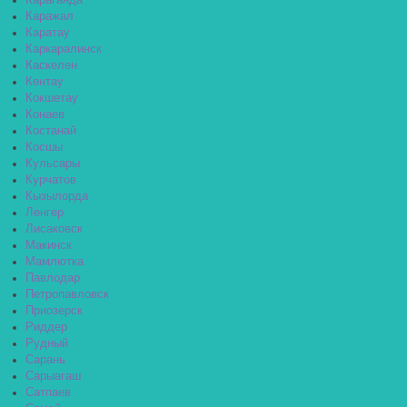
Караганда
Каражал
Каратау
Каркаралинск
Каскелен
Кентау
Кокшетау
Конаев
Костанай
Косшы
Кульсары
Курчатов
Кызылорда
Ленгер
Лисаковск
Макинск
Мамлютка
Павлодар
Петропавловск
Приозерск
Риддер
Рудный
Сарань
Сарыагаш
Сатпаев