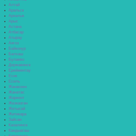
Алтай
Аральск
Аркалык
Арыс
Астана
Атбасар
Атырау
Аягоз
Байконур
Балхаш
Булаево
Державинск
Ерейментау
Есик
Есиль
Жанаозен
Жанатас
Жаркент
Жезказган
Жетысай
Житикара
Зайсан
Казалинск
Кандыагаш