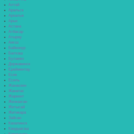
Алтай
Аральск
Аркалык
Арыс
Астана
Атбасар
Атырау
Аягоз
Байконур
Балхаш
Булаево
Державинск
Ерейментау
Есик
Есиль
Жанаозен
Жанатас
Жаркент
Жезказган
Жетысай
Житикара
Зайсан
Казалинск
Кандыагаш