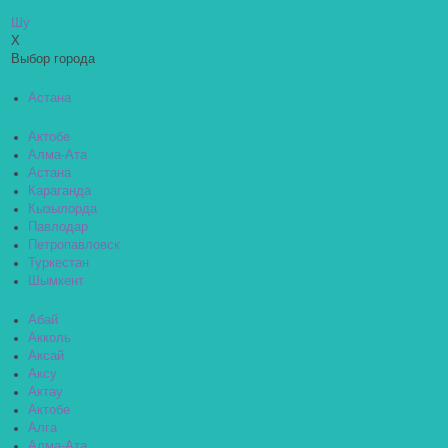
Шу
X
Выбор города
Астана
Актобе
Алма-Ата
Астана
Караганда
Кызылорда
Павлодар
Петропавловск
Туркестан
Шымкент
Абай
Акколь
Аксай
Аксу
Актау
Актобе
Алга
Алма-Ата