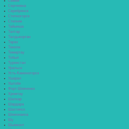
Семей
Сергеевка
Серебрянск
Степногорск
Степняк
Тайынша
Талгар
Талдыкорган
Тараз
Текели
Темиртау
Тобыл
Туркестан
Уральск
Усть-Каменогорск
Ушарал
Уштобе
Форт-Шевченко
Хромтау
Шалкар
Шардара
Шахтинск
Шемонаиха
Шу
Шымкент