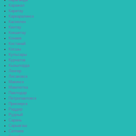
Караганда
Каражал
Каратау
Каркаралинск
Каскелен
Кентау
Кокшетау
Конаев
Костанай
Косшы
Кульсары
Курчатов
Кызылорда
Ленгер
Лисаковск
Макинск
Мамлютка
Павлодар
Петропавловск
Приозерск
Риддер
Рудный
Сарань
Сарыагаш
Сатпаев