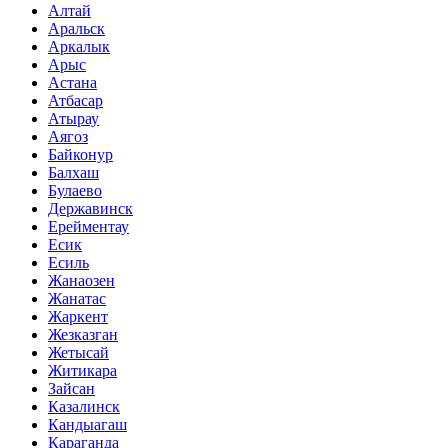
Алтай
Аральск
Аркалык
Арыс
Астана
Атбасар
Атырау
Аягоз
Байконур
Балхаш
Булаево
Державинск
Ерейментау
Есик
Есиль
Жанаозен
Жанатас
Жаркент
Жезказган
Жетысай
Житикара
Зайсан
Казалинск
Кандыагаш
Караганда