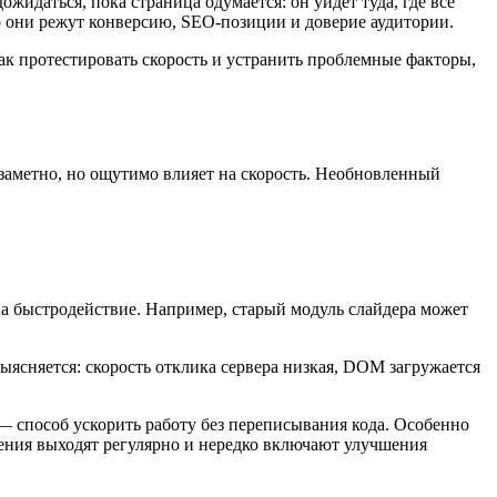
жидаться, пока страница одумается: он уйдет туда, где все
но они режут конверсию, SEO-позиции и доверие аудитории.
ак протестировать скорость и устранить проблемные факторы,
езаметно, но ощутимо влияет на скорость. Необновленный
а быстродействие. Например, старый модуль слайдера может
выясняется: скорость отклика сервера низкая, DOM загружается
 способ ускорить работу без переписывания кода. Особенно
вления выходят регулярно и нередко включают улучшения