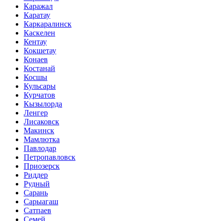
Каражал
Каратау
Каркаралинск
Каскелен
Кентау
Кокшетау
Конаев
Костанай
Косшы
Кульсары
Курчатов
Кызылорда
Ленгер
Лисаковск
Макинск
Мамлютка
Павлодар
Петропавловск
Приозерск
Риддер
Рудный
Сарань
Сарыагаш
Сатпаев
Семей