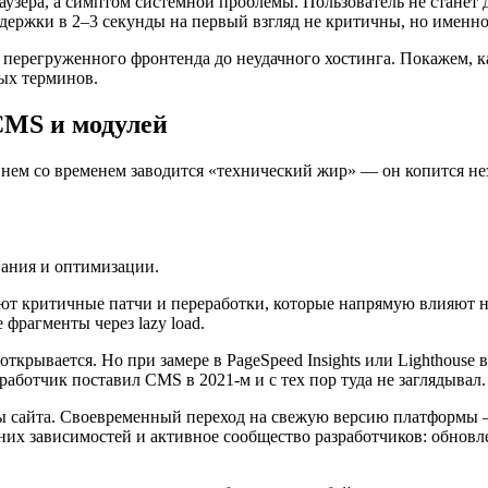
узера, а симптом системной проблемы. Пользователь не станет до
 Задержки в 2–3 секунды на первый взгляд не критичны, но имен
т перегруженного фронтенда до неудачного хостинга. Покажем, к
ных терминов.
CMS и модулей
в нем со временем заводится «технический жир» — он копится н
ания и оптимизации.
т критичные патчи и переработки, которые напрямую влияют н
 фрагменты через lazy load.
ткрывается. Но при замере в PageSpeed Insights или Lighthouse 
работчик поставил CMS в 2021-м и с тех пор туда не заглядывал.
ны сайта. Своевременный переход на свежую версию платформы —
ренних зависимостей и активное сообщество разработчиков: обно