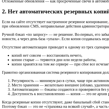
Отложенные обновления — как просроченные свечи в автомобиле
2. Нет автоматических резервных копи
Если на сайте отсутствует настроенное резервное копирование,
при обновлении CMS, неправильные действия администратора —
Ручной бэкап «по запросу» — не решение. Во-первых, его забы
новости, а через день база «упала». Если копия создавалась не
Отсутствие автоматизации приводит к одному из трех сценари
копий нет совсем — восстановить нечего,
копии старые — теряются дни или недели работы,
копии хранятся на том же сервере — при сбое все исчезае
Грамотно организованная система резервного копирования дол
Регулярность — минимум раз в сутки, чаще при активном
Место хранения — желательно внешнее (облако, удаленны
Автоматизацию — бэкапы создаются и проверяются без у
Доступность к восстановлению — копия — это не архив ра
Когда резервные копии отсутствуют, даже банальный сбой стано
Поэтому бэкап — это не «страховка на всякий случай», а часть