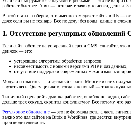
Если сайт загружается с паузами и рывками — это не каприз бра
работает быстрее. А вы — потеряете заявку, клиента, деньги.
В этой статье разберем, что именно замедляет сайты в Шу — о
даже если вы не технарь. Все по делу: без воды, клише и слож
1. Отсутствие регулярных обновлений 
Если сайт работает на устаревшей версии CMS, считайте, что 
движок — это:
устаревшие алгоритмы обработки запросов,
несовместимость с новыми версиями PHP и баз данных,
отсутствие поддержки современных механизмов кэширов
Модули и плагины — отдельный фронт. Многие из них получаю
грузить весь jQuery целиком, тогда как новый — только нужные
Типичный сценарий: админка работает, ошибок не видно, сайт о
дольше трех секунд, скрипты конфликтуют. Все потому, что раз
Регулярное обновление
— это не формальность, а часть гигие
важно это для сайтов на Bitrix и WordPress, где десятки внут
производительности.