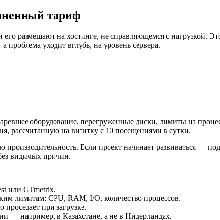
олненный тариф
и его размещают на хостинге, не справляющемся с нагрузкой. Э
а проблема уходит вглубь, на уровень сервера.
таревшее оборудование, перегруженные диски, лимиты на проце
ня, рассчитанную на визитку с 10 посещениями в сутки.
ю производительность. Если проект начинает развиваться — под
 без видимых причин.
st или GTmetrix.
ким лимитам: CPU, RAM, I/O, количество процессов.
о проседает при загрузке.
рии — например, в Казахстане, а не в Нидерландах.