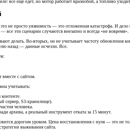
: все еще едет, но мотор работает вразнобой, а топливо уходит
й
 это не просто уязвимость — это отложенная катастрофа. И дело 
 все эти сценарии случаются внезапно и всегда «не вовремя».
вают делать. Во-вторых, он не учитывает частоту обновления к
делю назад — данные исчезли. Все.
ев:
т вместе с сайтом.
жна учитывать:
 контенте.
й сервер, S3-хранилище).
частия человека.
ди архива, а реальный инструмент отката за 15 минут.
вится дорогим уроком. Цена восстановления с нуля — это не тол
 стратегии выживания сайта.