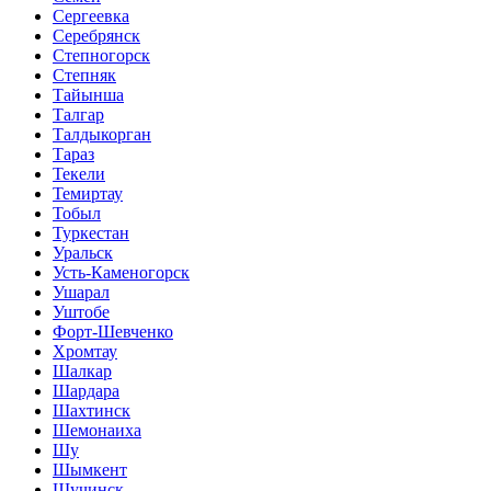
Сергеевка
Серебрянск
Степногорск
Степняк
Тайынша
Талгар
Талдыкорган
Тараз
Текели
Темиртау
Тобыл
Туркестан
Уральск
Усть-Каменогорск
Ушарал
Уштобе
Форт-Шевченко
Хромтау
Шалкар
Шардара
Шахтинск
Шемонаиха
Шу
Шымкент
Щучинск