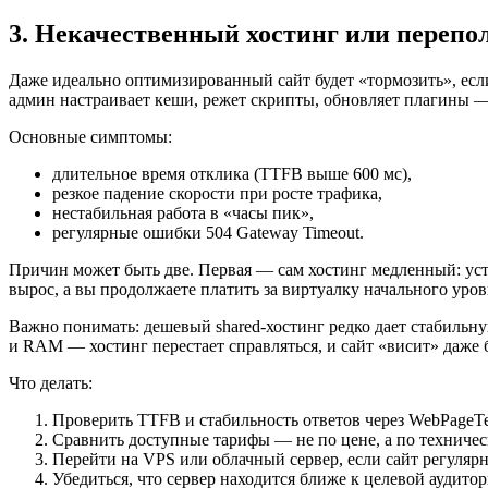
3. Некачественный хостинг или переп
Даже идеально оптимизированный сайт будет «тормозить», есл
админ настраивает кеши, режет скрипты, обновляет плагины — 
Основные симптомы:
длительное время отклика (TTFB выше 600 мс),
резкое падение скорости при росте трафика,
нестабильная работа в «часы пик»,
регулярные ошибки 504 Gateway Timeout.
Причин может быть две. Первая — сам хостинг медленный: ус
вырос, а вы продолжаете платить за виртуалку начального уров
Важно понимать: дешевый shared-хостинг редко дает стабильну
и RAM — хостинг перестает справляться, и сайт «висит» даже
Что делать:
Проверить TTFB и стабильность ответов через WebPageTe
Сравнить доступные тарифы — не по цене, а по техничес
Перейти на VPS или облачный сервер, если сайт регулярн
Убедиться, что сервер находится ближе к целевой аудито