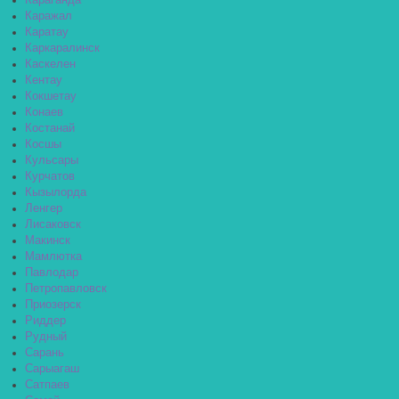
Караганда
Каражал
Каратау
Каркаралинск
Каскелен
Кентау
Кокшетау
Конаев
Костанай
Косшы
Кульсары
Курчатов
Кызылорда
Ленгер
Лисаковск
Макинск
Мамлютка
Павлодар
Петропавловск
Приозерск
Риддер
Рудный
Сарань
Сарыагаш
Сатпаев