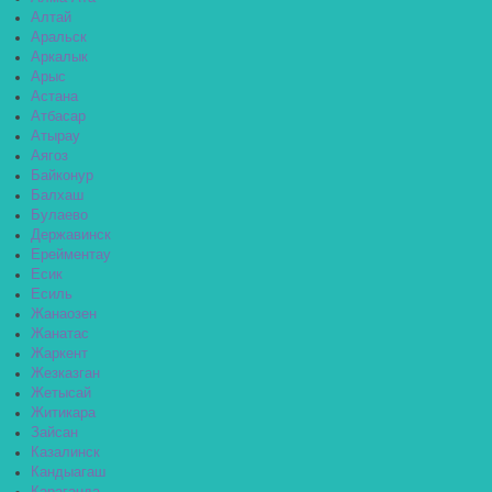
Алтай
Аральск
Аркалык
Арыс
Астана
Атбасар
Атырау
Аягоз
Байконур
Балхаш
Булаево
Державинск
Ерейментау
Есик
Есиль
Жанаозен
Жанатас
Жаркент
Жезказган
Жетысай
Житикара
Зайсан
Казалинск
Кандыагаш