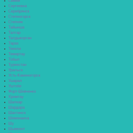
Семей
Сергеевка
Серебрянск
Степногорск
Степняк
Тайынша
Талгар
Талдыкорган
Тараз
Текели
Темиртау
Тобыл
Туркестан
Уральск
Усть-Каменогорск
Ушарал
Уштобе
Форт-Шевченко
Хромтау
Шалкар
Шардара
Шахтинск
Шемонаиха
Шу
Шымкент