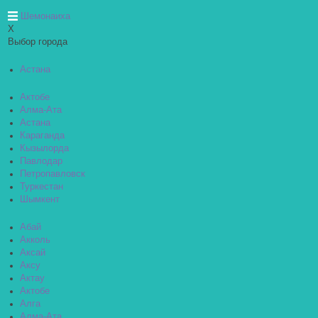
Шемонаиха
X
Выбор города
Астана
Актобе
Алма-Ата
Астана
Караганда
Кызылорда
Павлодар
Петропавловск
Туркестан
Шымкент
Абай
Акколь
Аксай
Аксу
Актау
Актобе
Алга
Алма-Ата