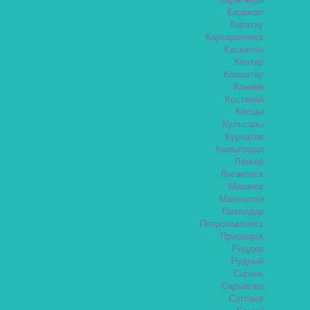
Караганда
Каражал
Каратау
Каркаралинск
Каскелен
Кентау
Кокшетау
Конаев
Костанай
Косшы
Кульсары
Курчатов
Кызылорда
Ленгер
Лисаковск
Макинск
Мамлютка
Павлодар
Петропавловск
Приозерск
Риддер
Рудный
Сарань
Сарыагаш
Сатпаев