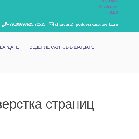
Щучинск
Экибастуз
Эмба
+79109698625,72535
shardara@podderzkasaitov-kz.ru
ШАРДАРЕ
ВЕДЕНИЕ САЙТОВ В ШАРДАРЕ
верстка страниц