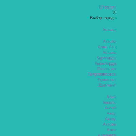
Шардара
X
Выбор города
Астана
Актобе
Алма-Ата
Астана
Караганда
Кызылорда
Павлодар
Петропавловск
Туркестан
Шымкент
Абай
Акколь
Аксай
Аксу
Актау
Актобе
Алга
Алма-Ата