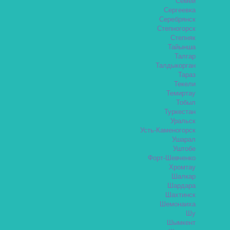
Семей
Сергеевка
Серебрянск
Степногорск
Степняк
Тайынша
Талгар
Талдыкорган
Тараз
Текели
Темиртау
Тобыл
Туркестан
Уральск
Усть-Каменогорск
Ушарал
Уштобе
Форт-Шевченко
Хромтау
Шалкар
Шардара
Шахтинск
Шемонаиха
Шу
Шымкент