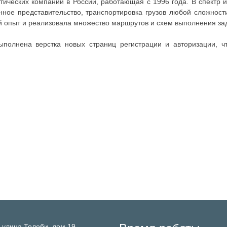
ических компаний в России, работающая с 1996 года. В спектр и
нное представительство, транспортировка грузов любой сложност
й опыт и реализовала множество маршрутов и схем выполнения зад
полнена верстка новых страниц регистрации и авторизации, чт
,
улица Толеби, дом 19