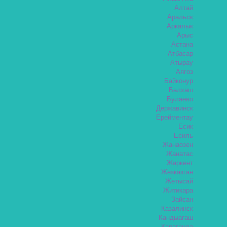
Алтай
Аральск
Аркалык
Арыс
Астана
Атбасар
Атырау
Аягоз
Байконур
Балхаш
Булаево
Державинск
Ерейментау
Есик
Есиль
Жанаозен
Жанатас
Жаркент
Жезказган
Жетысай
Житикара
Зайсан
Казалинск
Кандыагаш