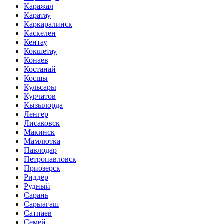
Каражал
Каратау
Каркаралинск
Каскелен
Кентау
Кокшетау
Конаев
Костанай
Косшы
Кульсары
Курчатов
Кызылорда
Ленгер
Лисаковск
Макинск
Мамлютка
Павлодар
Петропавловск
Приозерск
Риддер
Рудный
Сарань
Сарыагаш
Сатпаев
Семей