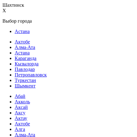
Шахтинск
X
Выбор города
Астана
Актобе
Алма-Ата
Астана
Караганда
Кызылорда
Павлодар
Петропавловск
Туркестан
Шымкент
Абай
Акколь
Аксай
Аксу
Актау
Актобе
Алга
Алма-Ата