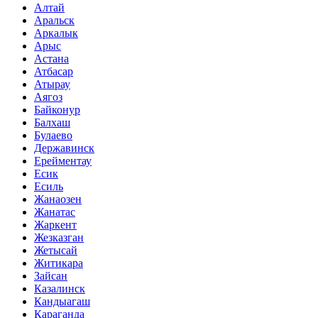
Алтай
Аральск
Аркалык
Арыс
Астана
Атбасар
Атырау
Аягоз
Байконур
Балхаш
Булаево
Державинск
Ерейментау
Есик
Есиль
Жанаозен
Жанатас
Жаркент
Жезказган
Жетысай
Житикара
Зайсан
Казалинск
Кандыагаш
Караганда