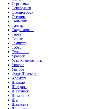
Сергеевка
Серебрянск
Степногорск
Степняк
Тайынша
Талгар
Талдыкорган
Тараз
Текели
Темиртау
Тобыл
Туркестан
Уральск
Усть-Каменогорск
Ушарал
Уштобе
Форт-Шевченко
Хромтау
Шалкар
Шардара
Шахтинск
Шемонаиха
Шу
Шымкент
Щучинск