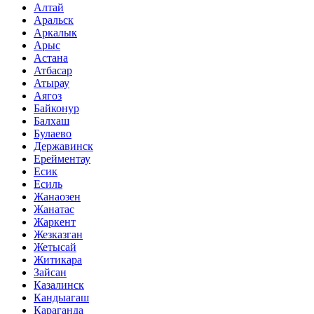
Алтай
Аральск
Аркалык
Арыс
Астана
Атбасар
Атырау
Аягоз
Байконур
Балхаш
Булаево
Державинск
Ерейментау
Есик
Есиль
Жанаозен
Жанатас
Жаркент
Жезказган
Жетысай
Житикара
Зайсан
Казалинск
Кандыагаш
Караганда