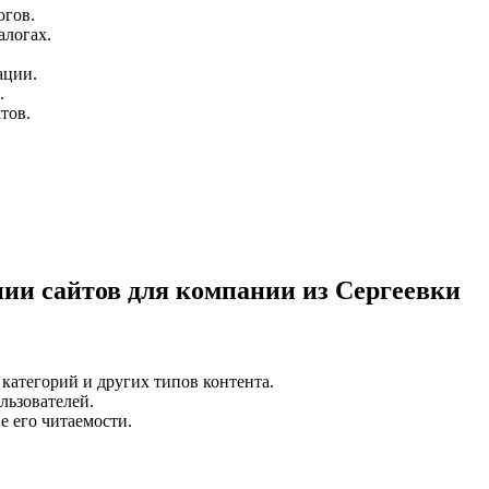
огов.
алогах.
ации.
.
тов.
ии сайтов для компании из Сергеевки
 категорий и других типов контента.
льзователей.
е его читаемости.