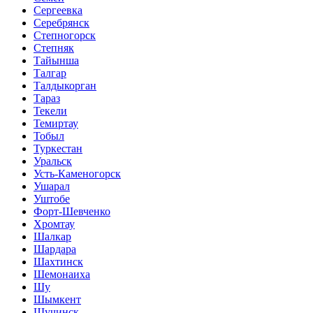
Сергеевка
Серебрянск
Степногорск
Степняк
Тайынша
Талгар
Талдыкорган
Тараз
Текели
Темиртау
Тобыл
Туркестан
Уральск
Усть-Каменогорск
Ушарал
Уштобе
Форт-Шевченко
Хромтау
Шалкар
Шардара
Шахтинск
Шемонаиха
Шу
Шымкент
Щучинск