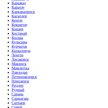
Каражал
Каратау
Каркаралинск
Каскелен
Кентау
Кокшетау
Конаев
Костанай
Косшы
Кульсары
Курчатов
Кызылорда
Ленгер
Лисаковск
Макинск
Мамлютка
Павлодар
Петропавловск
Приозерск
Риддер
Рудный
Сарань
Сарыагаш
Сатпаев
Семей