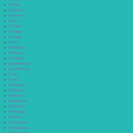
Алтай
Аральск
Аркалык
Арыс
Астана
Атбасар
Атырау
Аягоз
Байконур
Балхаш
Булаево
Державинск
Ерейментау
Есик
Есиль
Жанаозен
Жанатас
Жаркент
Жезказган
Жетысай
Житикара
Зайсан
Казалинск
Кандыагаш