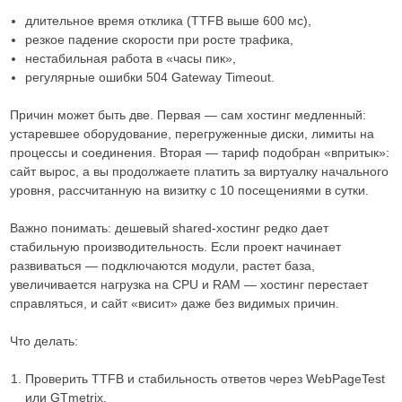
длительное время отклика (TTFB выше 600 мс),
резкое падение скорости при росте трафика,
нестабильная работа в «часы пик»,
регулярные ошибки 504 Gateway Timeout.
Причин может быть две. Первая — сам хостинг медленный:
устаревшее оборудование, перегруженные диски, лимиты на
процессы и соединения. Вторая — тариф подобран «впритык»:
сайт вырос, а вы продолжаете платить за виртуалку начального
уровня, рассчитанную на визитку с 10 посещениями в сутки.
Важно понимать: дешевый shared-хостинг редко дает
стабильную производительность. Если проект начинает
развиваться — подключаются модули, растет база,
увеличивается нагрузка на CPU и RAM — хостинг перестает
справляться, и сайт «висит» даже без видимых причин.
Что делать:
Проверить TTFB и стабильность ответов через WebPageTest
или GTmetrix.