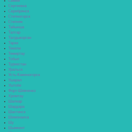
Семей
Сергеевка
Серебрянск
Степногорск
Степняк
Тайынша
Талгар
Талдыкорган
Тараз
Текели
Темиртау
Тобыл
Туркестан
Уральск
Усть-Каменогорск
Ушарал
Уштобе
Форт-Шевченко
Хромтау
Шалкар
Шардара
Шахтинск
Шемонаиха
Шу
Шымкент