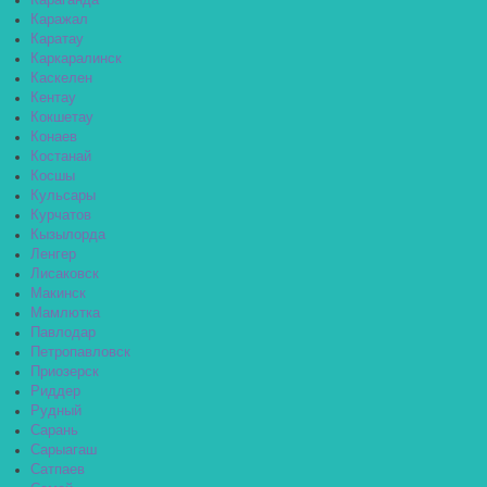
Караганда
Каражал
Каратау
Каркаралинск
Каскелен
Кентау
Кокшетау
Конаев
Костанай
Косшы
Кульсары
Курчатов
Кызылорда
Ленгер
Лисаковск
Макинск
Мамлютка
Павлодар
Петропавловск
Приозерск
Риддер
Рудный
Сарань
Сарыагаш
Сатпаев