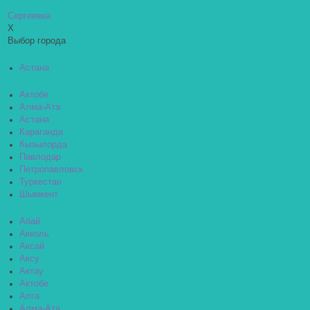
Сергеевка
X
Выбор города
Астана
Актобе
Алма-Ата
Астана
Караганда
Кызылорда
Павлодар
Петропавловск
Туркестан
Шымкент
Абай
Акколь
Аксай
Аксу
Актау
Актобе
Алга
Алма-Ата