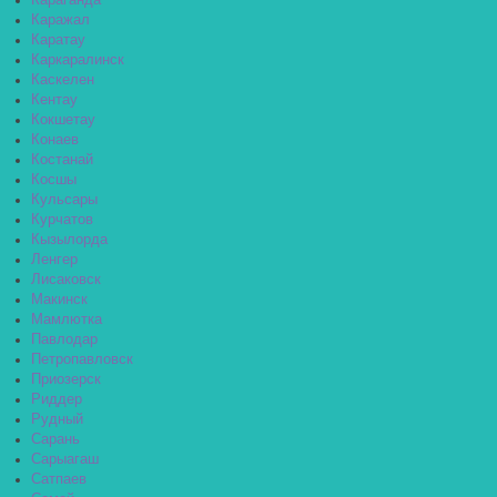
Караганда
Каражал
Каратау
Каркаралинск
Каскелен
Кентау
Кокшетау
Конаев
Костанай
Косшы
Кульсары
Курчатов
Кызылорда
Ленгер
Лисаковск
Макинск
Мамлютка
Павлодар
Петропавловск
Приозерск
Риддер
Рудный
Сарань
Сарыагаш
Сатпаев