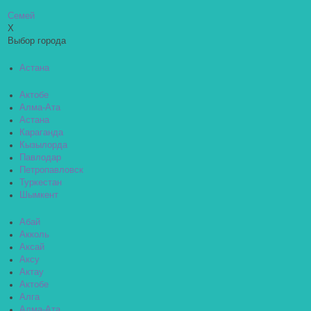
Семей
X
Выбор города
Астана
Актобе
Алма-Ата
Астана
Караганда
Кызылорда
Павлодар
Петропавловск
Туркестан
Шымкент
Абай
Акколь
Аксай
Аксу
Актау
Актобе
Алга
Алма-Ата