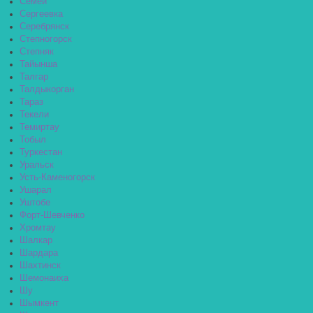
Семей
Сергеевка
Серебрянск
Степногорск
Степняк
Тайынша
Талгар
Талдыкорган
Тараз
Текели
Темиртау
Тобыл
Туркестан
Уральск
Усть-Каменогорск
Ушарал
Уштобе
Форт-Шевченко
Хромтау
Шалкар
Шардара
Шахтинск
Шемонаиха
Шу
Шымкент