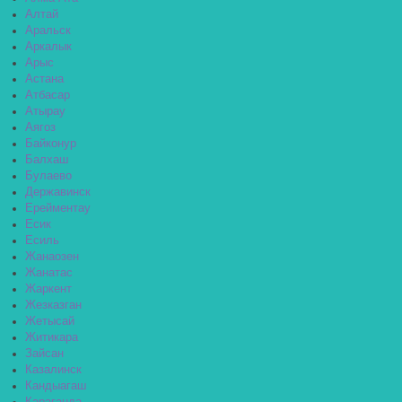
Алтай
Аральск
Аркалык
Арыс
Астана
Атбасар
Атырау
Аягоз
Байконур
Балхаш
Булаево
Державинск
Ерейментау
Есик
Есиль
Жанаозен
Жанатас
Жаркент
Жезказган
Жетысай
Житикара
Зайсан
Казалинск
Кандыагаш