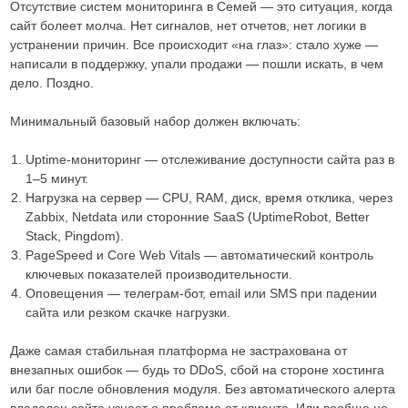
Отсутствие систем мониторинга в Семей — это ситуация, когда
сайт болеет молча. Нет сигналов, нет отчетов, нет логики в
устранении причин. Все происходит «на глаз»: стало хуже —
написали в поддержку, упали продажи — пошли искать, в чем
дело. Поздно.
Минимальный базовый набор должен включать:
Uptime-мониторинг — отслеживание доступности сайта раз в
1–5 минут.
Нагрузка на сервер — CPU, RAM, диск, время отклика, через
Zabbix, Netdata или сторонние SaaS (UptimeRobot, Better
Stack, Pingdom).
PageSpeed и Core Web Vitals — автоматический контроль
ключевых показателей производительности.
Оповещения — телеграм-бот, email или SMS при падении
сайта или резком скачке нагрузки.
Даже самая стабильная платформа не застрахована от
внезапных ошибок — будь то DDoS, сбой на стороне хостинга
или баг после обновления модуля. Без автоматического алерта
владелец сайта узнает о проблеме от клиента. Или вообще не