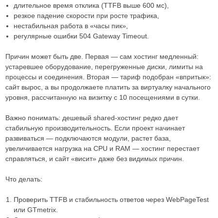
длительное время отклика (TTFB выше 600 мс),
резкое падение скорости при росте трафика,
нестабильная работа в «часы пик»,
регулярные ошибки 504 Gateway Timeout.
Причин может быть две. Первая — сам хостинг медленный:
устаревшее оборудование, перегруженные диски, лимиты на
процессы и соединения. Вторая — тариф подобран «впритык»:
сайт вырос, а вы продолжаете платить за виртуалку начального
уровня, рассчитанную на визитку с 10 посещениями в сутки.
Важно понимать: дешевый shared-хостинг редко дает
стабильную производительность. Если проект начинает
развиваться — подключаются модули, растет база,
увеличивается нагрузка на CPU и RAM — хостинг перестает
справляться, и сайт «висит» даже без видимых причин.
Что делать:
Проверить TTFB и стабильность ответов через WebPageTest
или GTmetrix.