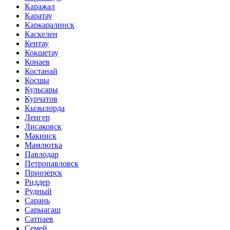
Каражал
Каратау
Каркаралинск
Каскелен
Кентау
Кокшетау
Конаев
Костанай
Косшы
Кульсары
Курчатов
Кызылорда
Ленгер
Лисаковск
Макинск
Мамлютка
Павлодар
Петропавловск
Приозерск
Риддер
Рудный
Сарань
Сарыагаш
Сатпаев
Семей