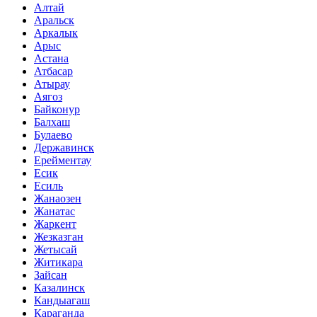
Алтай
Аральск
Аркалык
Арыс
Астана
Атбасар
Атырау
Аягоз
Байконур
Балхаш
Булаево
Державинск
Ерейментау
Есик
Есиль
Жанаозен
Жанатас
Жаркент
Жезказган
Жетысай
Житикара
Зайсан
Казалинск
Кандыагаш
Караганда