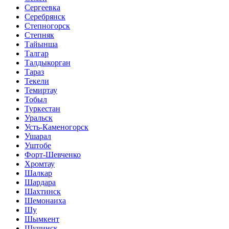
Сергеевка
Серебрянск
Степногорск
Степняк
Тайынша
Талгар
Талдыкорган
Тараз
Текели
Темиртау
Тобыл
Туркестан
Уральск
Усть-Каменогорск
Ушарал
Уштобе
Форт-Шевченко
Хромтау
Шалкар
Шардара
Шахтинск
Шемонаиха
Шу
Шымкент
Щучинск