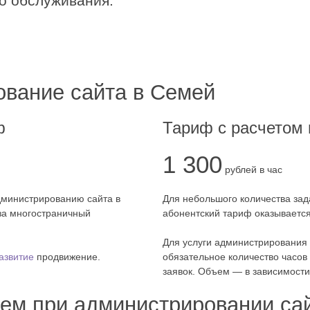
о обслуживания.
вание сайта в Семей
ф
Тариф с расчетом 
1 300
рублей в час
дминистрированию сайта в
Для небольшого количества зад
 за многостраничный
абонентский тариф оказываетс
Для услуги администрирования
азвитие
продвижение.
обязательное количество часов
заявок. Объем — в зависимости 
аем при администрировании са