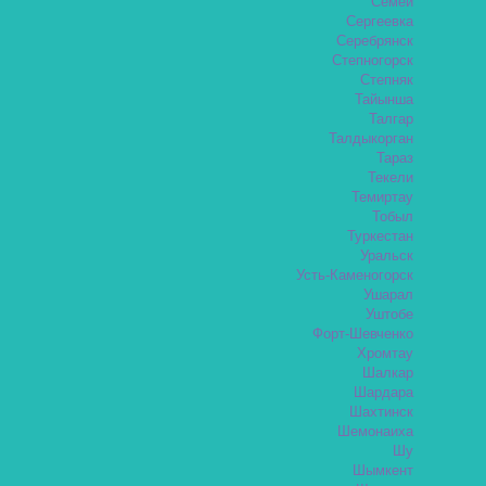
Семей
Сергеевка
Серебрянск
Степногорск
Степняк
Тайынша
Талгар
Талдыкорган
Тараз
Текели
Темиртау
Тобыл
Туркестан
Уральск
Усть-Каменогорск
Ушарал
Уштобе
Форт-Шевченко
Хромтау
Шалкар
Шардара
Шахтинск
Шемонаиха
Шу
Шымкент