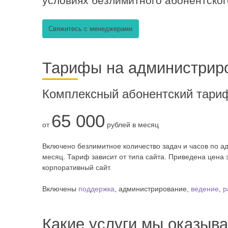
условиях безлимитного абонентског
Свяжитесь с менеджерами
Тарифы на администриро
Комплексный абонентский тари
65 000
от
рублей в месяц
Включено безлимитное количество задач и часов по а
месяц. Тариф зависит от типа сайта. Приведена цена
корпоративный сайт.
Включены
поддержка
, администрирование,
ведение
,
р
Какие услуги мы оказыв