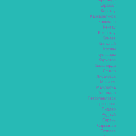
Караганда
Каражал
Каратау
Каркаралинск
Каскелен
Кентау
Кокшетау
Конаев
Костанай
Косшы
Кульсары
Курчатов
Кызылорда
Ленгер
Лисаковск
Макинск
Мамлютка
Павлодар
Петропавловск
Приозерск
Риддер
Рудный
Сарань
Сарыагаш
Сатпаев