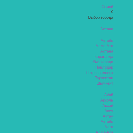
Семей
X
Выбор города
Астана
Актобе
Алма-Ата
Астана
Караганда
Кызылорда
Павлодар
Петропавловск
Туркестан
Шымкент
Абай
Акколь
Аксай
Аксу
Актау
Актобе
Алга
Алма-Ата