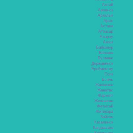
Алтай
Аральск
Аркалык
Арыс
Астана
Атбасар
Атырау
Аягоз
Байконур
Балхаш
Булаево
Державинск
Ерейментау
Есик
Есиль
Жанаозен
Жанатас
Жаркент
Жезказган
Жетысай
Житикара
Зайсан
Казалинск
Кандыагаш