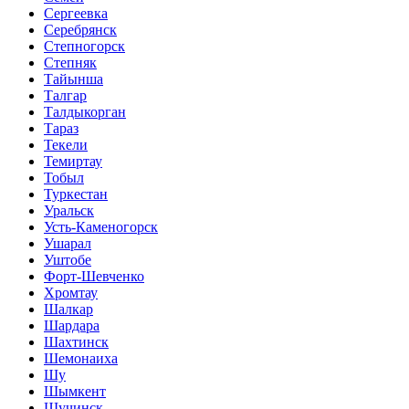
Сергеевка
Серебрянск
Степногорск
Степняк
Тайынша
Талгар
Талдыкорган
Тараз
Текели
Темиртау
Тобыл
Туркестан
Уральск
Усть-Каменогорск
Ушарал
Уштобе
Форт-Шевченко
Хромтау
Шалкар
Шардара
Шахтинск
Шемонаиха
Шу
Шымкент
Щучинск