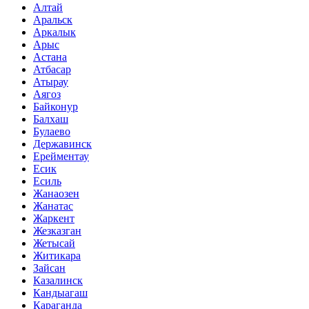
Алтай
Аральск
Аркалык
Арыс
Астана
Атбасар
Атырау
Аягоз
Байконур
Балхаш
Булаево
Державинск
Ерейментау
Есик
Есиль
Жанаозен
Жанатас
Жаркент
Жезказган
Жетысай
Житикара
Зайсан
Казалинск
Кандыагаш
Караганда