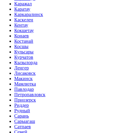
Каражал
Каратау
Каркаралинск
Каскелен
Кентау
Кокшетау
Конаев
Костанай
Косшы
Кульсары
Курчатов
Кызылорда
Ленгер
Лисаковск
Макинск
Мамлютка
Павлодар
Петропавловск
Приозерск
Риддер
Рудный
Сарань
Сарыагаш
Сатпаев
Семей