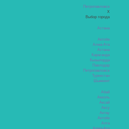
Петропавловск
X
Выбор города
Астана
Актобе
Алма-Ата
Астана
Караганда
Кызылорда
Павлодар
Петропавловск
Туркестан
Шымкент
Абай
Акколь
Аксай
Аксу
Актау
Актобе
Алга
Алма-Ата