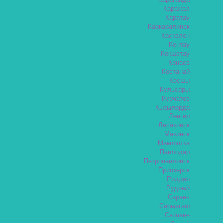
Караганда
Каражал
Каратау
Каркаралинск
Каскелен
Кентау
Кокшетау
Конаев
Костанай
Косшы
Кульсары
Курчатов
Кызылорда
Ленгер
Лисаковск
Макинск
Мамлютка
Павлодар
Петропавловск
Приозерск
Риддер
Рудный
Сарань
Сарыагаш
Сатпаев