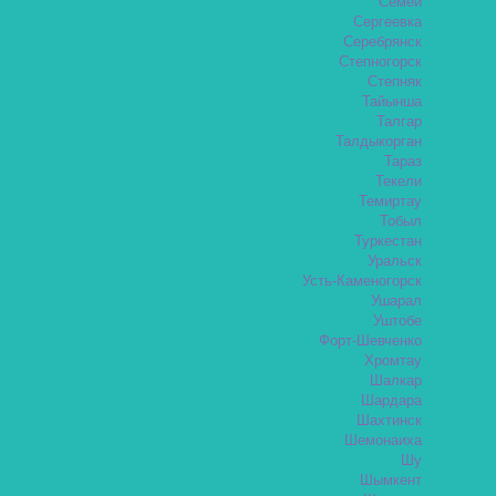
Семей
Сергеевка
Серебрянск
Степногорск
Степняк
Тайынша
Талгар
Талдыкорган
Тараз
Текели
Темиртау
Тобыл
Туркестан
Уральск
Усть-Каменогорск
Ушарал
Уштобе
Форт-Шевченко
Хромтау
Шалкар
Шардара
Шахтинск
Шемонаиха
Шу
Шымкент