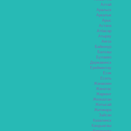
Алтай
Аральск
Аркалык
Арыс
Астана
Атбасар
Атырау
Аягоз
Байконур
Балхаш
Булаево
Державинск
Ерейментау
Есик
Есиль
Жанаозен
Жанатас
Жаркент
Жезказган
Жетысай
Житикара
Зайсан
Казалинск
Кандыагаш