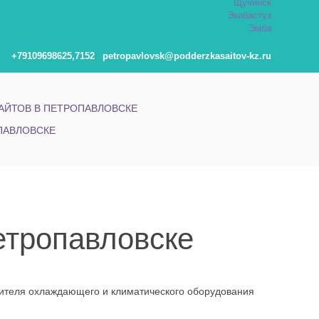
Щучинск
Экибастуз
Эмба
+79109698625,7152
petropavlovsk@podderzkasaitov-kz.ru
АЙТОВ В ПЕТРОПАВЛОВСКЕ
ПАВЛОВСКЕ
етропавловске
одителя охлаждающего и климатического оборудования