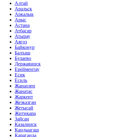
Алтай
Аральск
Аркалык
Арыс
Астана
Атбасар
Атырау
Аягоз
Байконур
Балхаш
Булаево
Державинск
Ерейментау
Есик
Есиль
Жанаозен
Жанатас
Жаркент
Жезказган
Жетысай
Житикара
Зайсан
Казалинск
Кандыагаш
Караганда