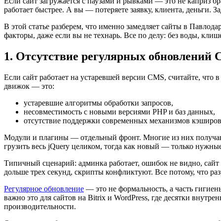
Если сайт загружается с паузами и рывками — это не каприз бра
работает быстрее. А вы — потеряете заявку, клиента, деньги.
В этой статье разберем, что именно замедляет сайты в Павлод
факторы, даже если вы не технарь. Все по делу: без воды, кли
1. Отсутствие регулярных обновлений 
Если сайт работает на устаревшей версии CMS, считайте, что 
движок — это:
устаревшие алгоритмы обработки запросов,
несовместимость с новыми версиями PHP и баз данных,
отсутствие поддержки современных механизмов кэширов
Модули и плагины — отдельный фронт. Многие из них получаю
грузить весь jQuery целиком, тогда как новый — только нужные
Типичный сценарий: админка работает, ошибок не видно, сайт о
дольше трех секунд, скрипты конфликтуют. Все потому, что раз
Регулярное обновление
— это не формальность, а часть гигие
важно это для сайтов на Bitrix и WordPress, где десятки внут
производительности.