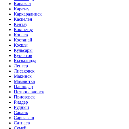
Каражал
Каратау
Каркаралинск
Каскелен
Кентау
Кокшетау
Конаев
Костанай
Косшы
Кульсары
Курчатов
Кызылорда
Ленгер
Лисаковск
Макинск
Мамлютка
Павлодар
Петропавловск
Приозерск
Риддер
Рудный
Сарань
Сарыагаш
Сатпаев
Семей