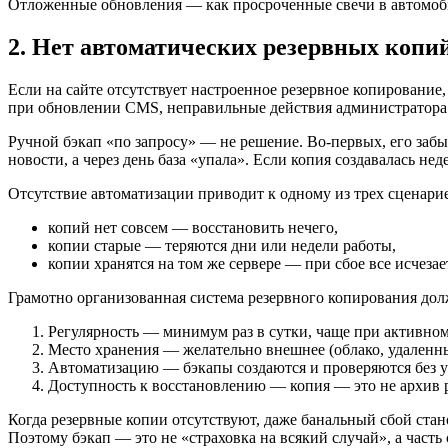
Отложенные обновления — как просроченные свечи в автомобиле
2. Нет автоматических резервных копи
Если на сайте отсутствует настроенное резервное копирование,
при обновлении CMS, неправильные действия администратора —
Ручной бэкап «по запросу» — не решение. Во-первых, его забы
новости, а через день база «упала». Если копия создавалась не
Отсутствие автоматизации приводит к одному из трех сценари
копий нет совсем — восстановить нечего,
копии старые — теряются дни или недели работы,
копии хранятся на том же сервере — при сбое все исчезае
Грамотно организованная система резервного копирования дол
Регулярность — минимум раз в сутки, чаще при активном
Место хранения — желательно внешнее (облако, удаленны
Автоматизацию — бэкапы создаются и проверяются без у
Доступность к восстановлению — копия — это не архив ра
Когда резервные копии отсутствуют, даже банальный сбой стано
Поэтому бэкап — это не «страховка на всякий случай», а часть