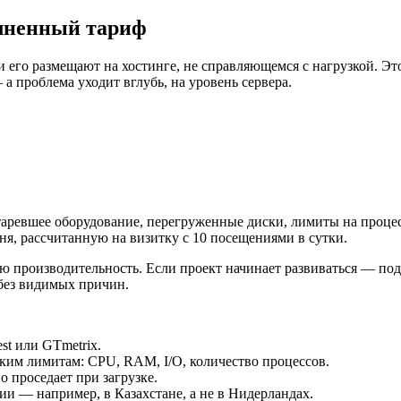
олненный тариф
и его размещают на хостинге, не справляющемся с нагрузкой. Э
а проблема уходит вглубь, на уровень сервера.
таревшее оборудование, перегруженные диски, лимиты на проце
ня, рассчитанную на визитку с 10 посещениями в сутки.
ю производительность. Если проект начинает развиваться — под
 без видимых причин.
st или GTmetrix.
ким лимитам: CPU, RAM, I/O, количество процессов.
о проседает при загрузке.
рии — например, в Казахстане, а не в Нидерландах.