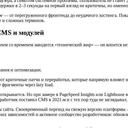
узера, а симптом системной проблемы. Пользователь не станет до
 Задержки в 2–3 секунды на первый взгляд не критичны, но имен
аре — от перегруженного фронтенда до неудачного хостинга. Пок
ше и сложных терминов.
CMS и модулей
в нем со временем заводится «технический жир» — он копится н
ания и оптимизации.
т критичные патчи и переработки, которые напрямую влияют н
 фрагменты через lazy load.
ткрывается. Но при замере в PageSpeed Insights или Lighthouse 
работчик поставил CMS в 2021-м и с тех пор туда не заглядывал.
ны сайта. Своевременный переход на свежую версию платформы —
ренних зависимостей и активное сообщество разработчиков: обно