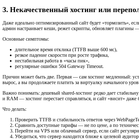
3. Некачественный хостинг или переп
Даже идеально оптимизированный сайт будет «тормозить», есл
админ настраивает кеши, режет скрипты, обновляет плагины — 
Основные симптомы:
длительное время отклика (TTFB выше 600 мс),
резкое падение скорости при росте трафика,
нестабильная работа в «часы пик»,
регулярные ошибки 504 Gateway Timeout.
Причин может быть две. Первая — сам хостинг медленный: ус
вырос, а вы продолжаете платить за виртуалку начального уров
Важно понимать: дешевый shared-хостинг редко дает стабильну
и RAM — хостинг перестает справляться, и сайт «висит» даже
Что делать:
Проверить TTFB и стабильность ответов через WebPageTe
Сравнить доступные тарифы — не по цене, а по техничес
Перейти на VPS или облачный сервер, если сайт регулярн
Убедиться, что сервер находится ближе к целевой аудито