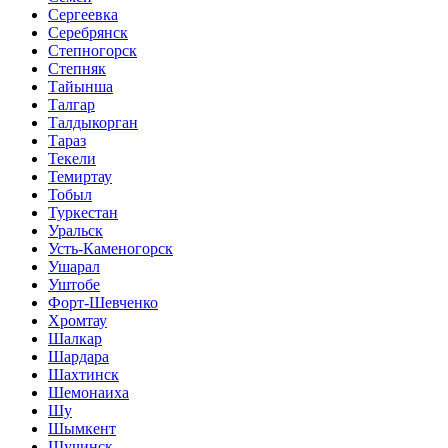
Сергеевка
Серебрянск
Степногорск
Степняк
Тайынша
Талгар
Талдыкорган
Тараз
Текели
Темиртау
Тобыл
Туркестан
Уральск
Усть-Каменогорск
Ушарал
Уштобе
Форт-Шевченко
Хромтау
Шалкар
Шардара
Шахтинск
Шемонаиха
Шу
Шымкент
Щучинск