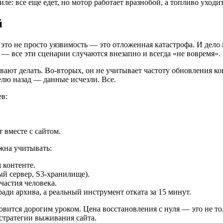
: все еще едет, но мотор работает вразнобой, а топливо уходит
й
 это не просто уязвимость — это отложенная катастрофа. И дело 
 все эти сценарии случаются внезапно и всегда «не вовремя».
вают делать. Во-вторых, он не учитывает частоту обновления к
делю назад — данные исчезли. Все.
ев:
т вместе с сайтом.
жна учитывать:
 контенте.
й сервер, S3-хранилище).
частия человека.
ди архива, а реальный инструмент отката за 15 минут.
вится дорогим уроком. Цена восстановления с нуля — это не тол
 стратегии выживания сайта.