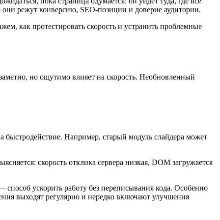
жидаться, пока страница одумается: он уйдет туда, где все
но они режут конверсию, SEO-позиции и доверие аудитории.
ажем, как протестировать скорость и устранить проблемные
езаметно, но ощутимо влияет на скорость. Необновленный
а быстродействие. Например, старый модуль слайдера может
выясняется: скорость отклика сервера низкая, DOM загружается
 способ ускорить работу без переписывания кода. Особенно
вления выходят регулярно и нередко включают улучшения