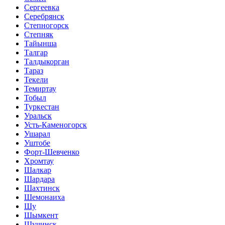
Сергеевка
Серебрянск
Степногорск
Степняк
Тайынша
Талгар
Талдыкорган
Тараз
Текели
Темиртау
Тобыл
Туркестан
Уральск
Усть-Каменогорск
Ушарал
Уштобе
Форт-Шевченко
Хромтау
Шалкар
Шардара
Шахтинск
Шемонаиха
Шу
Шымкент
Щучинск