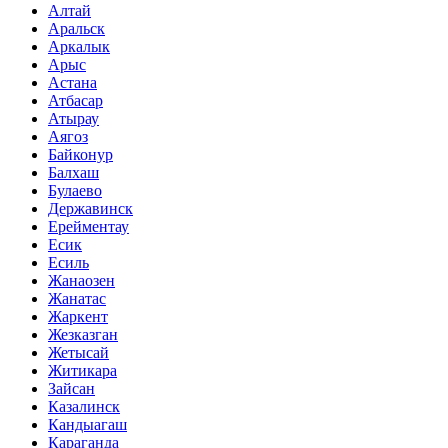
Алтай
Аральск
Аркалык
Арыс
Астана
Атбасар
Атырау
Аягоз
Байконур
Балхаш
Булаево
Державинск
Ерейментау
Есик
Есиль
Жанаозен
Жанатас
Жаркент
Жезказган
Жетысай
Житикара
Зайсан
Казалинск
Кандыагаш
Караганда