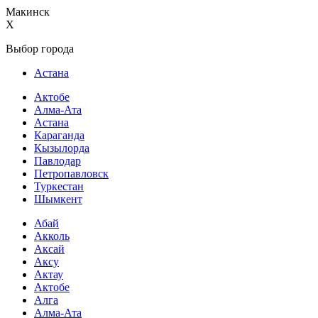
Макинск
X
Выбор города
Астана
Актобе
Алма-Ата
Астана
Караганда
Кызылорда
Павлодар
Петропавловск
Туркестан
Шымкент
Абай
Акколь
Аксай
Аксу
Актау
Актобе
Алга
Алма-Ата