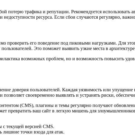
обой потерю трафика и репутации. Рекомендуется использовать 
и недоступности ресурса. Если сбои случаются регулярно, важн
имо проверить его поведение под пиковыми нагрузками. Для это
 пользователей. Это поможет выявить узкие места в архитектуре
филактика возможных проблем, но и возможность повысить удовл
анение доверия пользователей. Каждая уязвимость или упущение
и позволяет своевременно выявлять и устранять риски, обеспеч
онтентом (CMS), плагины и темы регулярно получают обновлени
ет превратить ваш сайт в легкую мишень для злоумышленников
ы с текущей версией CMS.
 лишние точки входа для атак.