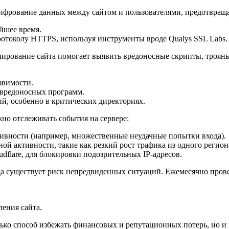
ифрование данных между сайтом и пользователями, предотвраща
айшее время.
протоколу HTTPS, используя инструменты вроде Qualys SSL Labs.
нирование сайта помогает выявить вредоносные скрипты, троян
звимости.
 вредоносных программ.
й, особенно в критических директориях.
но отслеживать события на сервере:
тивности (например, множественные неудачные попытки входа).
ой активности, такие как резкий рост трафика из одного регио
dflare, для блокировки подозрительных IP-адресов.
да существует риск непредвиденных ситуаций. Ежемесячно прове
ления сайта.
лько способ избежать финансовых и репутационных потерь, но и 