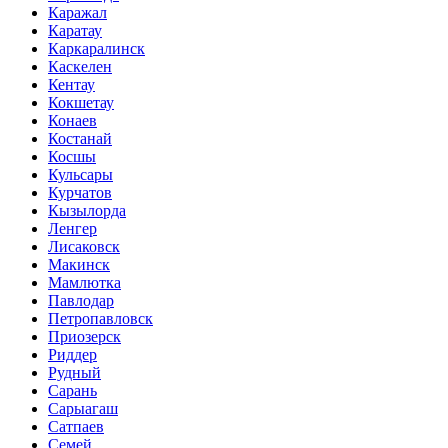
Каражал
Каратау
Каркаралинск
Каскелен
Кентау
Кокшетау
Конаев
Костанай
Косшы
Кульсары
Курчатов
Кызылорда
Ленгер
Лисаковск
Макинск
Мамлютка
Павлодар
Петропавловск
Приозерск
Риддер
Рудный
Сарань
Сарыагаш
Сатпаев
Семей