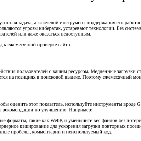
утинная задача, а ключевой инструмент поддержания его работ
являются угрозы кибератак, устаревают технологии. Без систем
ователей или даже оказаться недоступным.
д к ежемесячной проверке сайта.
йствия пользователей с вашим ресурсом. Медленные загрузки ст
ается на позициях в поисковой выдаче. Поэтому ежемесячный мо
бы оценить этот показатель, используйте инструменты вроде Goo
ают рекомендации по улучшению. Например:
 форматы, такие как WebP, и уменьшите вес файлов без потери
ерверное кэширование для ускорения загрузки повторных посещ
чные пробелы, комментарии и неиспользуемый код.