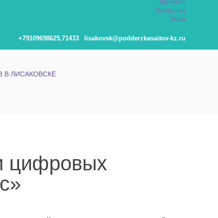
Щучинск
Экибастуз
Эмба
+79109698625,71433
lisakovsk@podderzkasaitov-kz.ru
 В ЛИСАКОВСКЕ
и цифровых
с»