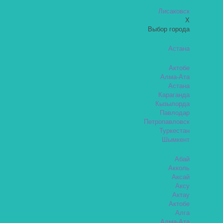
Лисаковск
X
Выбор города
Астана
Актобе
Алма-Ата
Астана
Караганда
Кызылорда
Павлодар
Петропавловск
Туркестан
Шымкент
Абай
Акколь
Аксай
Аксу
Актау
Актобе
Алга
Алма-Ата