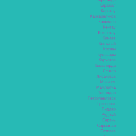
Караганда
Каражал
Каратау
Каркаралинск
Каскелен
Кентау
Кокшетау
Конаев
Костанай
Косшы
Кульсары
Курчатов
Кызылорда
Ленгер
Лисаковск
Макинск
Мамлютка
Павлодар
Петропавловск
Приозерск
Риддер
Рудный
Сарань
Сарыагаш
Сатпаев