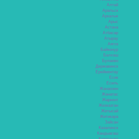
Алтай
Аральск
Аркалык
Арыс
Астана
Атбасар
Атырау
Аягоз
Байконур
Балхаш
Булаево
Державинск
Ерейментау
Есик
Есиль
Жанаозен
Жанатас
Жаркент
Жезказган
Жетысай
Житикара
Зайсан
Казалинск
Кандыагаш