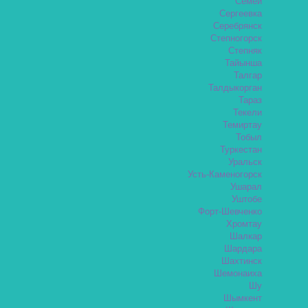
Семей
Сергеевка
Серебрянск
Степногорск
Степняк
Тайынша
Талгар
Талдыкорган
Тараз
Текели
Темиртау
Тобыл
Туркестан
Уральск
Усть-Каменогорск
Ушарал
Уштобе
Форт-Шевченко
Хромтау
Шалкар
Шардара
Шахтинск
Шемонаиха
Шу
Шымкент