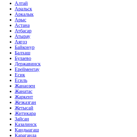
Алтай
Аральск
Аркалык
Арыс
Астана
Атбасар
Атырау
Аягоз
Байконур
Балхаш
Булаево
Державинск
Ерейментау
Есик
Есиль
Жанаозен
Жанатас
Жаркент
Жезказган
Жетысай
Житикара
Зайсан
Казалинск
Кандыагаш
Караганда