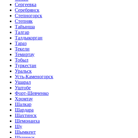
Сергеевка
Серебрянск
Степногорск
Степняк
Тайынша
Талгар
Талдыкорган
Тараз
Текели
Темиртау
Тобыл
Туркестан
Уральск
Усть-Каменогорск
Ушарал
Уштобе
Форт-Шевченко
Хромтау
Шалкар
Шардара
Шахтинск
Шемонаиха
Шу
Шымкент
Щучинск