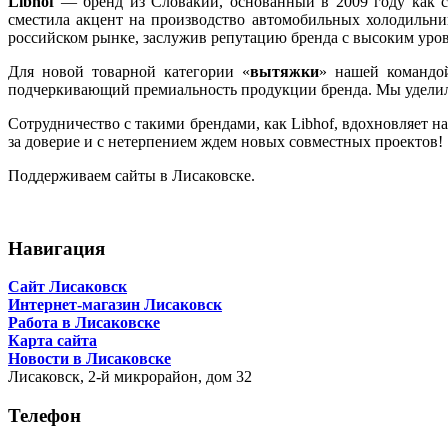
Libhof
— бренд из Словакии, основанный в 2009 году как се
сместила акцент на производство автомобильных холодильник
российском рынке, заслужив репутацию бренда с высоким уров
Для новой товарной категории «
вытяжки
» нашей командо
подчеркивающий премиальность продукции бренда. Мы уделили 
Сотрудничество с такими брендами, как Libhof, вдохновляет н
за доверие и с нетерпением ждем новых совместных проектов!
Поддерживаем сайты в Лисаковске.
Навигация
Сайт Лисаковск
Интернет-магазин Лисаковск
Работа в Лисаковске
Карта сайта
Новости в Лисаковске
Лисаковск,
2-й микрорайон, дом 32
Телефон