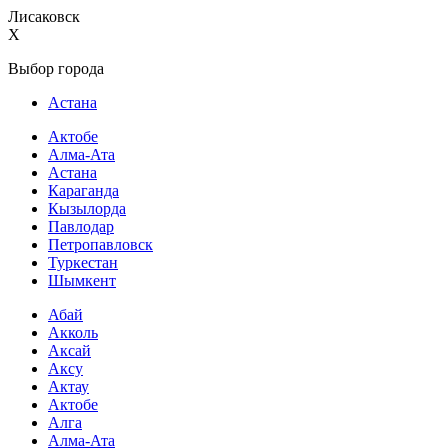
Лисаковск
X
Выбор города
Астана
Актобе
Алма-Ата
Астана
Караганда
Кызылорда
Павлодар
Петропавловск
Туркестан
Шымкент
Абай
Акколь
Аксай
Аксу
Актау
Актобе
Алга
Алма-Ата