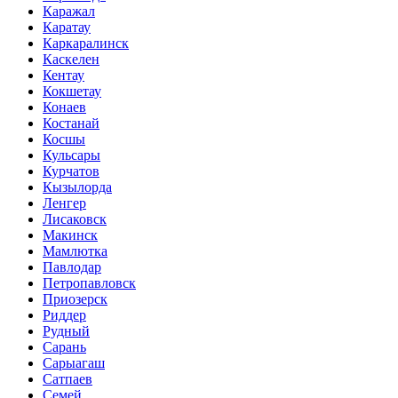
Каражал
Каратау
Каркаралинск
Каскелен
Кентау
Кокшетау
Конаев
Костанай
Косшы
Кульсары
Курчатов
Кызылорда
Ленгер
Лисаковск
Макинск
Мамлютка
Павлодар
Петропавловск
Приозерск
Риддер
Рудный
Сарань
Сарыагаш
Сатпаев
Семей