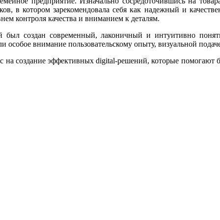
мейное предприятие. Изначально сосредоточившись на товара
ов, в котором зарекомендовала себя как надежный и качестве
нем контроля качества и вниманием к деталям.
й был создан современный, лаконичный и интуитивно понят
особое внимание пользовательскому опыту, визуальной подаче 
ас на создание эффективных digital-решений, которые помогают б