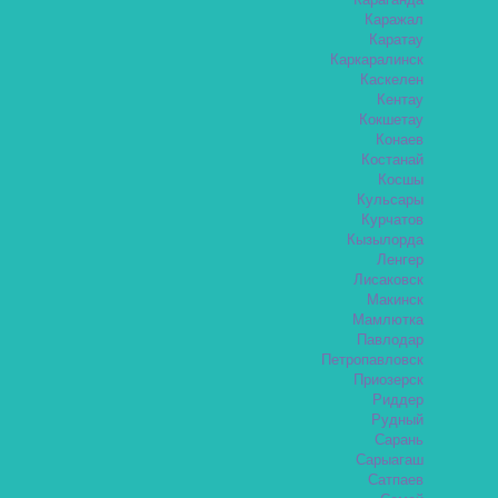
Караганда
Каражал
Каратау
Каркаралинск
Каскелен
Кентау
Кокшетау
Конаев
Костанай
Косшы
Кульсары
Курчатов
Кызылорда
Ленгер
Лисаковск
Макинск
Мамлютка
Павлодар
Петропавловск
Приозерск
Риддер
Рудный
Сарань
Сарыагаш
Сатпаев