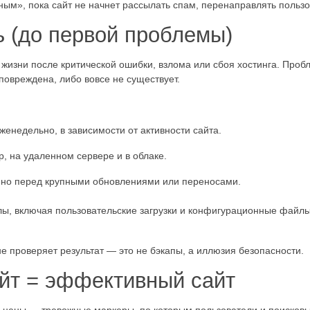
ым», пока сайт не начнет рассылать спам, перенаправлять пользо
ь (до первой проблемы)
жизни после критической ошибки, взлома или сбоя хостинга. Пробл
повреждена, либо вовсе не существует.
енедельно, в зависимости от активности сайта.
, на удаленном сервере и в облаке.
нно перед крупными обновлениями или переносами.
йлы, включая пользовательские загрузки и конфигурационные фай
е проверяет результат — это не бэкапы, а иллюзия безопасности.
айт = эффективный сайт
ые цены — тревожные маркеры, по которым пользователи и поисков