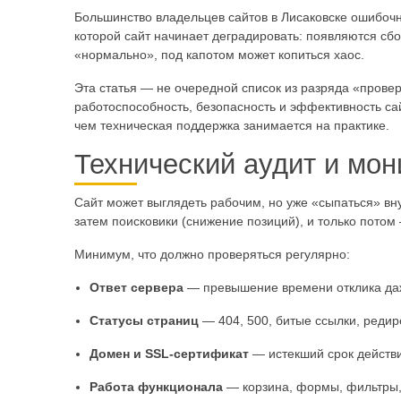
Большинство владельцев сайтов в Лисаковске ошибо
которой сайт начинает деградировать: появляются сбои
«нормально», под капотом может копиться хаос.
Эта статья — не очередной список из разряда «проверь
работоспособность, безопасность и эффективность сай
чем техническая поддержка занимается на практике.
Технический аудит и мон
Сайт может выглядеть рабочим, но уже «сыпаться» вн
затем поисковики (снижение позиций), и только пото
Минимум, что должно проверяться регулярно:
Ответ сервера
— превышение времени отклика даже
Статусы страниц
— 404, 500, битые ссылки, редир
Домен и SSL-сертификат
— истекший срок действи
Работа функционала
— корзина, формы, фильтры, 