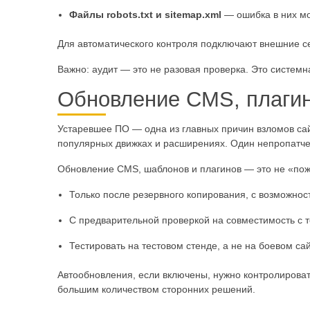
Файлы robots.txt и sitemap.xml
— ошибка в них мо
Для автоматического контроля подключают внешние се
Важно: аудит — это не разовая проверка. Это системн
Обновление CMS, плагин
Устаревшее ПО — одна из главных причин взломов сай
популярных движках и расширениях. Один непропатчен
Обновление CMS, шаблонов и плагинов — это не «поже
Только после резервного копирования, с возможност
С предварительной проверкой на совместимость с 
Тестировать на тестовом стенде, а не на боевом сай
Автообновления, если включены, нужно контролировать
большим количеством сторонних решений.