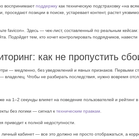
чно воспринимают
поддержку
как техническую подстраховку «на всяк
, проседают позиции в поиске, устаревает контент, растет уязвимо
те favicon». Здесь — чек-лист, составленный по реальным кейсам: 
та. Подойдет тем, кто хочет контролировать подрядчиков, навести 
иторинг: как не пропустить сбо
утри — медленно, без уведомлений и явных признаков. Первыми ст
м — владелец. Чтобы не разбирать последствия, нужно вовремя отс
 на 1–2 секунды влияет на поведение пользователей и рейтинг в
екты без логики — сигнал к
техническим правкам
.
я приводит к полной недоступности.
личный кабинет — все это должно не просто отображаться, а корр