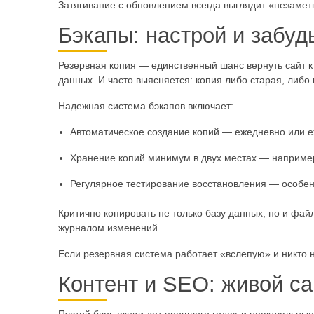
Затягивание с обновлением всегда выглядит «незаметн
Бэкапы: настрой и забуд
Резервная копия — единственный шанс вернуть сайт к 
данных. И часто выясняется: копия либо старая, либо 
Надежная система бэкапов включает:
Автоматическое создание копий — ежедневно или еж
Хранение копий минимум в двух местах — например
Регулярное тестирование восстановления — особе
Критично копировать не только базу данных, но и фа
журналом изменений.
Если резервная система работает «вслепую» и никто н
Контент и SEO: живой с
Пустой блог, акции «от прошлого года» и неактуальн