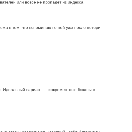
вателей или вовсе не пропадет из индекса.
ема в том, что вспоминают о ней уже после потери
лы. Идеальный вариант — инкрементные бэкапы с
ые системы распознают «мертвый» сайт. Алгоритмы