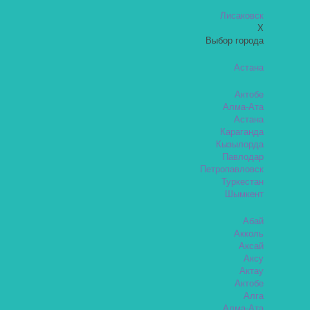
Лисаковск
X
Выбор города
Астана
Актобе
Алма-Ата
Астана
Караганда
Кызылорда
Павлодар
Петропавловск
Туркестан
Шымкент
Абай
Акколь
Аксай
Аксу
Актау
Актобе
Алга
Алма-Ата