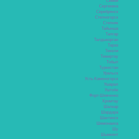
Семей
Сергеевка
Серебрянск
Степногорск
Степняк
Тайынша
Талгар
Талдыкорган
Тараз
Текели
Темиртау
Тобыл
Туркестан
Уральск
Усть-Каменогорск
Ушарал
Уштобе
Форт-Шевченко
Хромтау
Шалкар
Шардара
Шахтинск
Шемонаиха
Шу
Шымкент