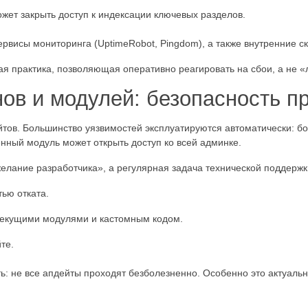
жет закрыть доступ к индексации ключевых разделов.
рвисы мониторинга (UptimeRobot, Pingdom), а также внутренние с
ая практика, позволяющая оперативно реагировать на сбои, а не «
ов и модулей: безопасность п
тов. Большинство уязвимостей эксплуатируются автоматически: бо
ный модуль может открыть доступ ко всей админке.
лание разработчика», а регулярная задача технической поддержк
ью отката.
текущими модулями и кастомным кодом.
те.
: не все апдейты проходят безболезненно. Особенно это актуально