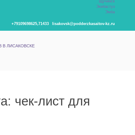
Щучинск
Экибастуз
Эмба
+79109698625,71433
lisakovsk@podderzkasaitov-kz.ru
 В ЛИСАКОВСКЕ
: чек-лист для