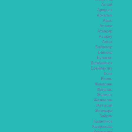
Алтай
Аральск
Аркалык
Арыс
Астана
Атбасар
Атырау
Аягоз
Байконур
Балхаш
Булаево
Державинск
Ерейментау
Есик
Есиль
Жанаозен
Жанатас
Жаркент
Жезказган
Жетысай
Житикара
Зайсан
Казалинск
Кандыагаш