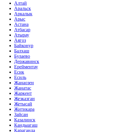
Алтай
Аральск
Аркалык
Арыс
Астана
Атбасар
Атырау
Аягоз
Байконур
Балхаш
Булаево
Державинск
Ерейментау
Есик
Есиль
Жанаозен
Жанатас
Жаркент
Жезказган
Жетысай
Житикара
Зайсан
Казалинск
Кандыагаш
Караганда