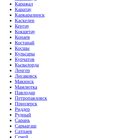
Каражал
Каратау
Каркаралинск
Каскелен
Кентау
Кокшетау
Конаев
Костанай
Косшы
Кульсары
Курчатов
Кызылорда
Ленгер
Лисаковск
Макинск
Мамлютка
Павлодар
Петропавловск
Приозерск
Риддер
Рудный
Сарань
Сарыагаш
Сатпаев
Семей