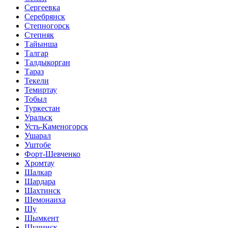
Сергеевка
Серебрянск
Степногорск
Степняк
Тайынша
Талгар
Талдыкорган
Тараз
Текели
Темиртау
Тобыл
Туркестан
Уральск
Усть-Каменогорск
Ушарал
Уштобе
Форт-Шевченко
Хромтау
Шалкар
Шардара
Шахтинск
Шемонаиха
Шу
Шымкент
Щучинск