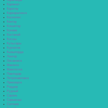
Караганда
Каражал
Каратау
Каркаралинск
Каскелен
Кентау
Кокшетау
Конаев
Костанай
Косшы
Кульсары
Курчатов
Кызылорда
Ленгер
Лисаковск
Макинск
Мамлютка
Павлодар
Петропавловск
Приозерск
Риддер
Рудный
Сарань
Сарыагаш
Сатпаев