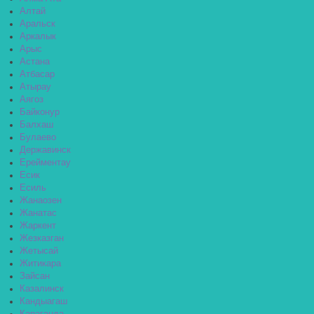
Алтай
Аральск
Аркалык
Арыс
Астана
Атбасар
Атырау
Аягоз
Байконур
Балхаш
Булаево
Державинск
Ерейментау
Есик
Есиль
Жанаозен
Жанатас
Жаркент
Жезказган
Жетысай
Житикара
Зайсан
Казалинск
Кандыагаш