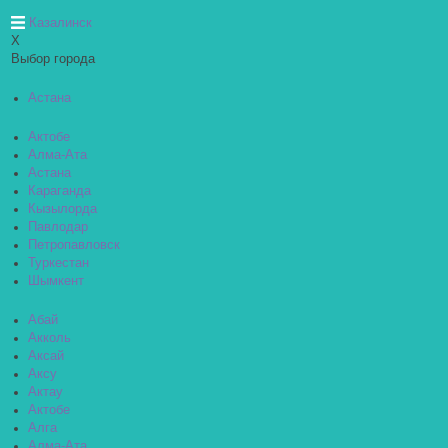
Казалинск
X
Выбор города
Астана
Актобе
Алма-Ата
Астана
Караганда
Кызылорда
Павлодар
Петропавловск
Туркестан
Шымкент
Абай
Акколь
Аксай
Аксу
Актау
Актобе
Алга
Алма-Ата