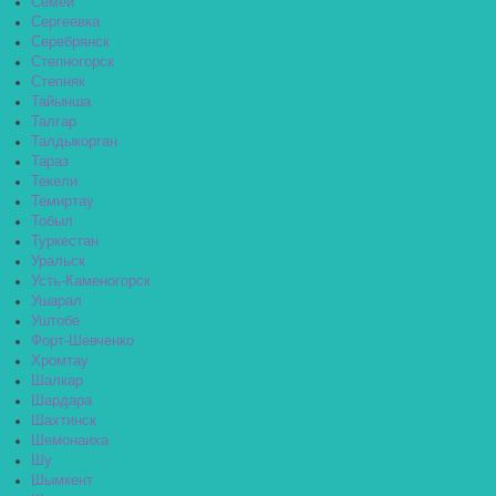
Семей
Сергеевка
Серебрянск
Степногорск
Степняк
Тайынша
Талгар
Талдыкорган
Тараз
Текели
Темиртау
Тобыл
Туркестан
Уральск
Усть-Каменогорск
Ушарал
Уштобе
Форт-Шевченко
Хромтау
Шалкар
Шардара
Шахтинск
Шемонаиха
Шу
Шымкент