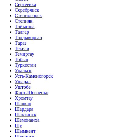
Сергеевка
Серебрянск
Степногорск
Степняк
Тайынша
Талгар
Талдыкорган
Тараз
Текели
Темиртау
Тобыл
Туркестан
Уральск
Усть-Каменогорск
Ушарал
Уштобе
Форт-Шевченко
Хромтау
Шалкар
Шардара
Шахтинск
Шемонаиха
Шу
Шымкент
Щучинск