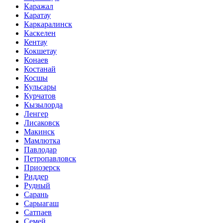
Каражал
Каратау
Каркаралинск
Каскелен
Кентау
Кокшетау
Конаев
Костанай
Косшы
Кульсары
Курчатов
Кызылорда
Ленгер
Лисаковск
Макинск
Мамлютка
Павлодар
Петропавловск
Приозерск
Риддер
Рудный
Сарань
Сарыагаш
Сатпаев
Семей