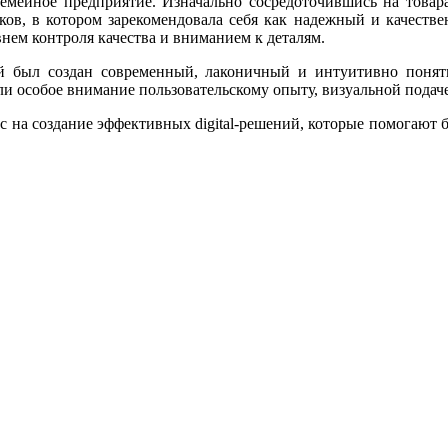
мейное предприятие. Изначально сосредоточившись на товара
ов, в котором зарекомендовала себя как надежный и качестве
нем контроля качества и вниманием к деталям.
й был создан современный, лаконичный и интуитивно понят
особое внимание пользовательскому опыту, визуальной подаче 
ас на создание эффективных digital-решений, которые помогают б