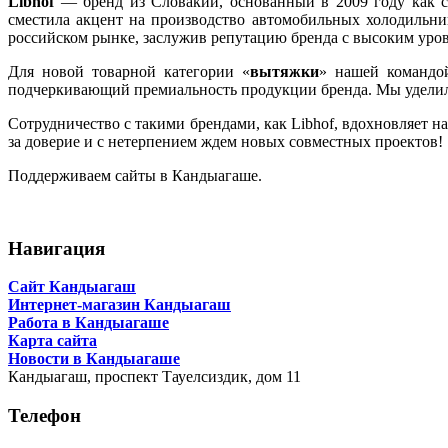
Libhof
— бренд из Словакии, основанный в 2009 году как се
сместила акцент на производство автомобильных холодильник
российском рынке, заслужив репутацию бренда с высоким уров
Для новой товарной категории «
вытяжки
» нашей командо
подчеркивающий премиальность продукции бренда. Мы уделили 
Сотрудничество с такими брендами, как Libhof, вдохновляет н
за доверие и с нетерпением ждем новых совместных проектов!
Поддерживаем сайты в Кандыагаше.
Навигация
Сайт Кандыагаш
Интернет-магазин Кандыагаш
Работа в Кандыагаше
Карта сайта
Новости в Кандыагаше
Кандыагаш,
проспект Тауелсиздик, дом 11
Телефон