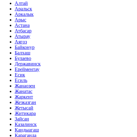
Алтай
Аральск
Аркалык
Арыс
Астана
Атбасар
Атырау
Аягоз
Байконур
Балхаш
Булаево
Державинск
Ерейментау
Есик
Есиль
Жанаозен
Жанатас
Жаркент
Жезказган
Жетысай
Житикара
Зайсан
Казалинск
Кандыагаш
Караганда