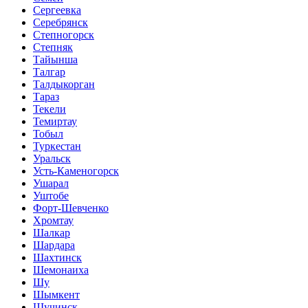
Сергеевка
Серебрянск
Степногорск
Степняк
Тайынша
Талгар
Талдыкорган
Тараз
Текели
Темиртау
Тобыл
Туркестан
Уральск
Усть-Каменогорск
Ушарал
Уштобе
Форт-Шевченко
Хромтау
Шалкар
Шардара
Шахтинск
Шемонаиха
Шу
Шымкент
Щучинск