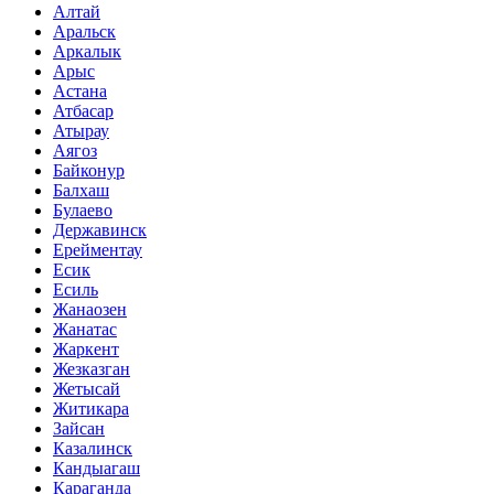
Алтай
Аральск
Аркалык
Арыс
Астана
Атбасар
Атырау
Аягоз
Байконур
Балхаш
Булаево
Державинск
Ерейментау
Есик
Есиль
Жанаозен
Жанатас
Жаркент
Жезказган
Жетысай
Житикара
Зайсан
Казалинск
Кандыагаш
Караганда