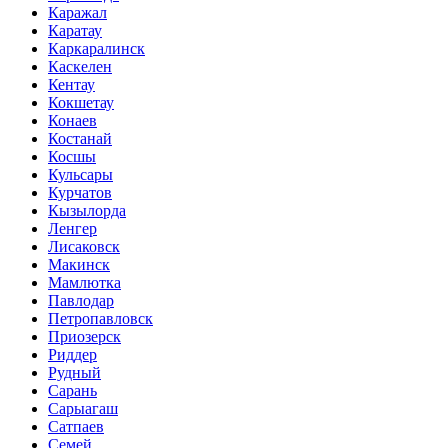
Каражал
Каратау
Каркаралинск
Каскелен
Кентау
Кокшетау
Конаев
Костанай
Косшы
Кульсары
Курчатов
Кызылорда
Ленгер
Лисаковск
Макинск
Мамлютка
Павлодар
Петропавловск
Приозерск
Риддер
Рудный
Сарань
Сарыагаш
Сатпаев
Семей