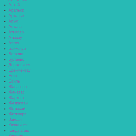
Алтай
Аральск
Аркалык
Арыс
Астана
Атбасар
Атырау
Аягоз
Байконур
Балхаш
Булаево
Державинск
Ерейментау
Есик
Есиль
Жанаозен
Жанатас
Жаркент
Жезказган
Жетысай
Житикара
Зайсан
Казалинск
Кандыагаш