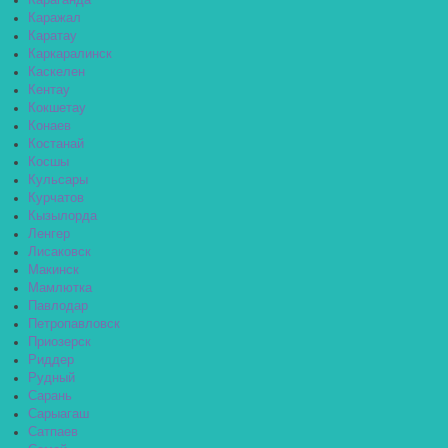
Караганда
Каражал
Каратау
Каркаралинск
Каскелен
Кентау
Кокшетау
Конаев
Костанай
Косшы
Кульсары
Курчатов
Кызылорда
Ленгер
Лисаковск
Макинск
Мамлютка
Павлодар
Петропавловск
Приозерск
Риддер
Рудный
Сарань
Сарыагаш
Сатпаев