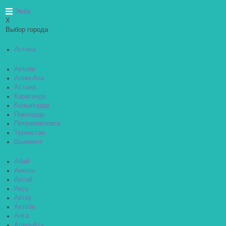
Эмба
X
Выбор города
Астана
Актобе
Алма-Ата
Астана
Караганда
Кызылорда
Павлодар
Петропавловск
Туркестан
Шымкент
Абай
Акколь
Аксай
Аксу
Актау
Актобе
Алга
Алма-Ата