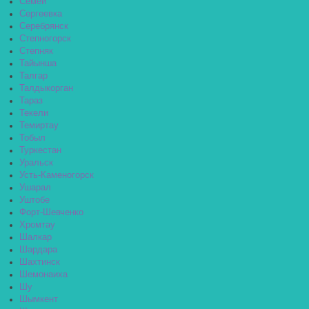
Семей
Сергеевка
Серебрянск
Степногорск
Степняк
Тайынша
Талгар
Талдыкорган
Тараз
Текели
Темиртау
Тобыл
Туркестан
Уральск
Усть-Каменогорск
Ушарал
Уштобе
Форт-Шевченко
Хромтау
Шалкар
Шардара
Шахтинск
Шемонаиха
Шу
Шымкент