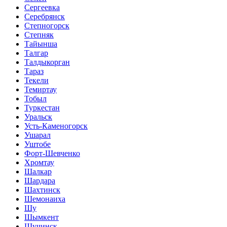
Сергеевка
Серебрянск
Степногорск
Степняк
Тайынша
Талгар
Талдыкорган
Тараз
Текели
Темиртау
Тобыл
Туркестан
Уральск
Усть-Каменогорск
Ушарал
Уштобе
Форт-Шевченко
Хромтау
Шалкар
Шардара
Шахтинск
Шемонаиха
Шу
Шымкент
Щучинск