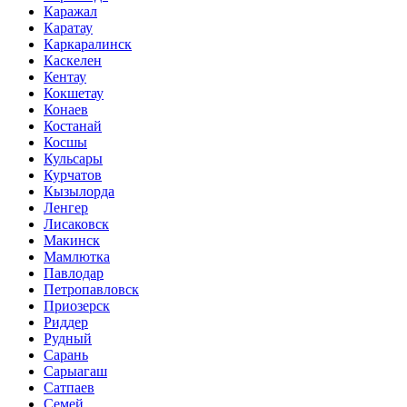
Каражал
Каратау
Каркаралинск
Каскелен
Кентау
Кокшетау
Конаев
Костанай
Косшы
Кульсары
Курчатов
Кызылорда
Ленгер
Лисаковск
Макинск
Мамлютка
Павлодар
Петропавловск
Приозерск
Риддер
Рудный
Сарань
Сарыагаш
Сатпаев
Семей