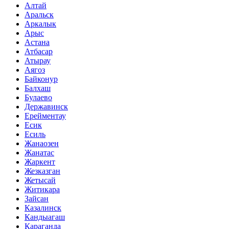
Алтай
Аральск
Аркалык
Арыс
Астана
Атбасар
Атырау
Аягоз
Байконур
Балхаш
Булаево
Державинск
Ерейментау
Есик
Есиль
Жанаозен
Жанатас
Жаркент
Жезказган
Жетысай
Житикара
Зайсан
Казалинск
Кандыагаш
Караганда