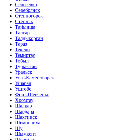
Сергеевка
Серебрянск
Степногорск
Степняк
Тайынша
Талгар
Талдыкорган
Тараз
Текели
Темиртау
Тобыл
Туркестан
Уральск
Усть-Каменогорск
Ушарал
Уштобе
Форт-Шевченко
Хромтау
Шалкар
Шардара
Шахтинск
Шемонаиха
Шу
Шымкент
Щучинск