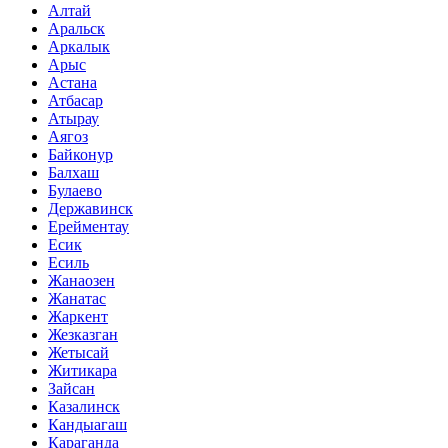
Алтай
Аральск
Аркалык
Арыс
Астана
Атбасар
Атырау
Аягоз
Байконур
Балхаш
Булаево
Державинск
Ерейментау
Есик
Есиль
Жанаозен
Жанатас
Жаркент
Жезказган
Жетысай
Житикара
Зайсан
Казалинск
Кандыагаш
Караганда