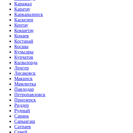
Каражал
Каратау
Каркаралинск
Каскелен
Кентау
Кокшетау
Конаев
Костанай
Косшы
Кульсары
Курчатов
Кызылорда
Ленгер
Лисаковск
Макинск
Мамлютка
Павлодар
Петропавловск
Приозерск
Риддер
Рудный
Сарань
Сарыагаш
Сатпаев
Семей