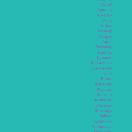
Алтай
Аральск
Аркалык
Арыс
Астана
Атбасар
Атырау
Аягоз
Байконур
Балхаш
Булаево
Державинск
Ерейментау
Есик
Есиль
Жанаозен
Жанатас
Жаркент
Жезказган
Жетысай
Житикара
Зайсан
Казалинск
Кандыагаш