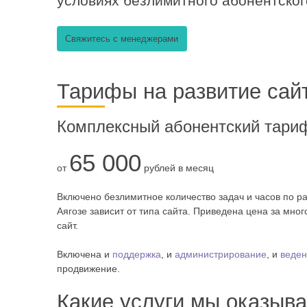
условиях безлимитного абонентског
Свяжитесь с менеджерами
Тарифы на развитие сайт
Комплексный абонентский тари
65 000
от
рублей в месяц
Включено безлимитное количество задач и часов по ра
Аягозе зависит от типа сайта. Приведена цена за мн
сайт.
Включена и
поддержка
, и
администрирование
, и
веден
продвижение.
Какие услуги мы оказыва