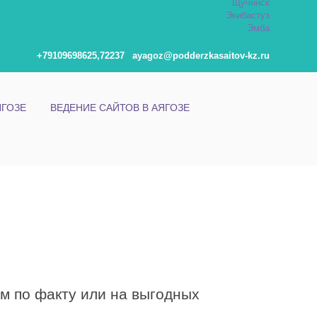
Щучинск
Экибастуз
Эмба
+79109698625,72237
ayagoz@podderzkasaitov-kz.ru
ЯГОЗЕ
ВЕДЕНИЕ САЙТОВ В АЯГОЗЕ
ам по факту или на выгодных