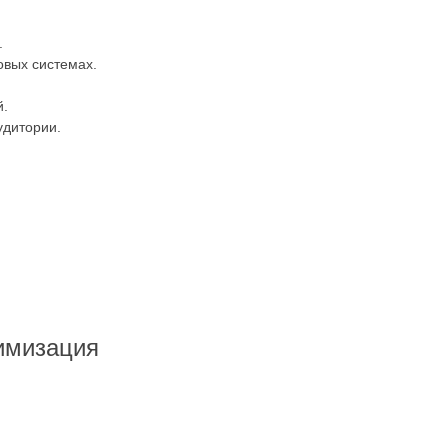
.
овых системах.
й.
удитории.
имизация