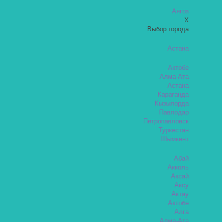
Аягоз
X
Выбор города
Астана
Актобе
Алма-Ата
Астана
Караганда
Кызылорда
Павлодар
Петропавловск
Туркестан
Шымкент
Абай
Акколь
Аксай
Аксу
Актау
Актобе
Алга
Алма-Ата