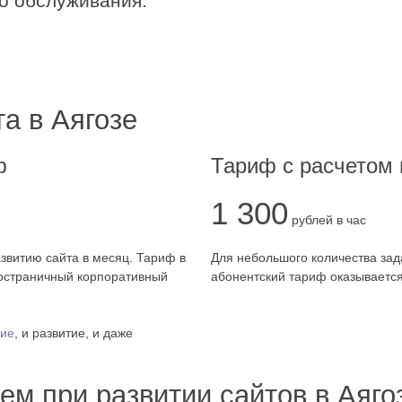
о обслуживания.
а в Аягозе
ф
Тариф с расчетом 
1 300
рублей в час
звитию сайта в месяц. Тариф в
Для небольшого количества зада
огостраничный корпоративный
абонентский тариф оказываетс
ие
, и развитие, и даже
ем при развитии сайтов в Аяго