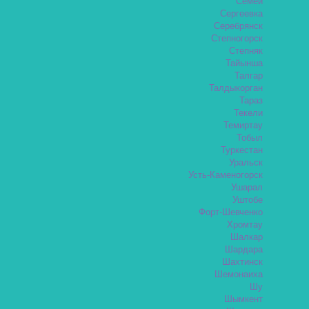
Семей
Сергеевка
Серебрянск
Степногорск
Степняк
Тайынша
Талгар
Талдыкорган
Тараз
Текели
Темиртау
Тобыл
Туркестан
Уральск
Усть-Каменогорск
Ушарал
Уштобе
Форт-Шевченко
Хромтау
Шалкар
Шардара
Шахтинск
Шемонаиха
Шу
Шымкент