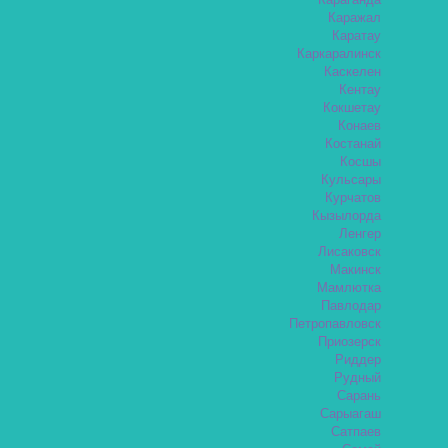
Караганда
Каражал
Каратау
Каркаралинск
Каскелен
Кентау
Кокшетау
Конаев
Костанай
Косшы
Кульсары
Курчатов
Кызылорда
Ленгер
Лисаковск
Макинск
Мамлютка
Павлодар
Петропавловск
Приозерск
Риддер
Рудный
Сарань
Сарыагаш
Сатпаев