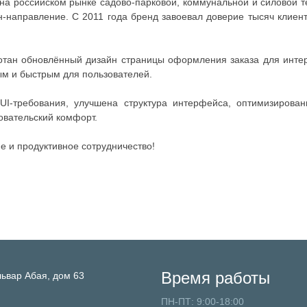
а российском рынке садово-парковой, коммунальной и силовой т
-направление. С 2011 года бренд завоевал доверие тысяч клиенто
тан обновлённый дизайн страницы оформления заказа для инте
ым и быстрым для пользователей.
UI-требования, улучшена структура интерфейса, оптимизирова
вательский комфорт.
 и продуктивное сотрудничество!
Время работы
львар Абая, дом 63
ПН-ПТ: 9:00-18:00