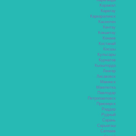
Караганда
Каражал
Каратау
Каркаралинск
Каскелен
Кентау
Кокшетау
Конаев
Костанай
Косшы
Кульсары
Курчатов
Кызылорда
Ленгер
Лисаковск
Макинск
Мамлютка
Павлодар
Петропавловск
Приозерск
Риддер
Рудный
Сарань
Сарыагаш
Сатпаев