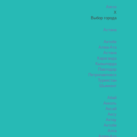
Аягоз
X
Выбор города
Астана
Актобе
Алма-Ата
Астана
Караганда
Кызылорда
Павлодар
Петропавловск
Туркестан
Шымкент
Абай
Акколь
Аксай
Аксу
Актау
Актобе
Алга
Алма-Ата