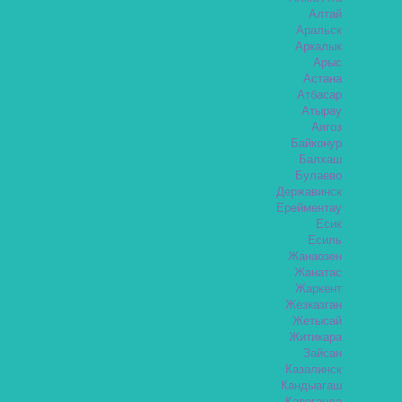
Алтай
Аральск
Аркалык
Арыс
Астана
Атбасар
Атырау
Аягоз
Байконур
Балхаш
Булаево
Державинск
Ерейментау
Есик
Есиль
Жанаозен
Жанатас
Жаркент
Жезказган
Жетысай
Житикара
Зайсан
Казалинск
Кандыагаш