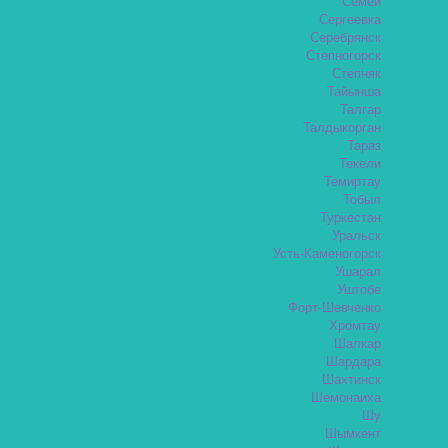
Семей
Сергеевка
Серебрянск
Степногорск
Степняк
Тайынша
Талгар
Талдыкорган
Тараз
Текели
Темиртау
Тобыл
Туркестан
Уральск
Усть-Каменогорск
Ушарал
Уштобе
Форт-Шевченко
Хромтау
Шалкар
Шардара
Шахтинск
Шемонаиха
Шу
Шымкент