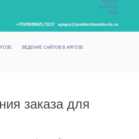
Щучинск
Экибастуз
Эмба
+79109698625,72237
ayagoz@podderzkasaitov-kz.ru
ЯГОЗЕ
ВЕДЕНИЕ САЙТОВ В АЯГОЗЕ
ия заказа для