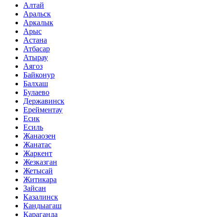
Алтай
Аральск
Аркалык
Арыс
Астана
Атбасар
Атырау
Аягоз
Байконур
Балхаш
Булаево
Державинск
Ерейментау
Есик
Есиль
Жанаозен
Жанатас
Жаркент
Жезказган
Жетысай
Житикара
Зайсан
Казалинск
Кандыагаш
Караганда