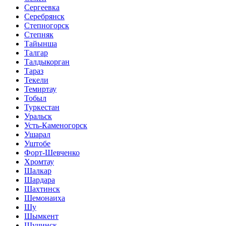
Сергеевка
Серебрянск
Степногорск
Степняк
Тайынша
Талгар
Талдыкорган
Тараз
Текели
Темиртау
Тобыл
Туркестан
Уральск
Усть-Каменогорск
Ушарал
Уштобе
Форт-Шевченко
Хромтау
Шалкар
Шардара
Шахтинск
Шемонаиха
Шу
Шымкент
Щучинск