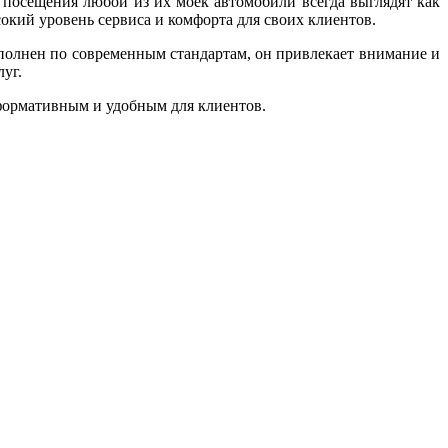
осещения любой из их моек автомобили всегда выглядят как
окий уровень сервиса и комфорта для своих клиентов.
олнен по современным стандартам, он привлекает внимание и
уг.
нформативным и удобным для клиентов.