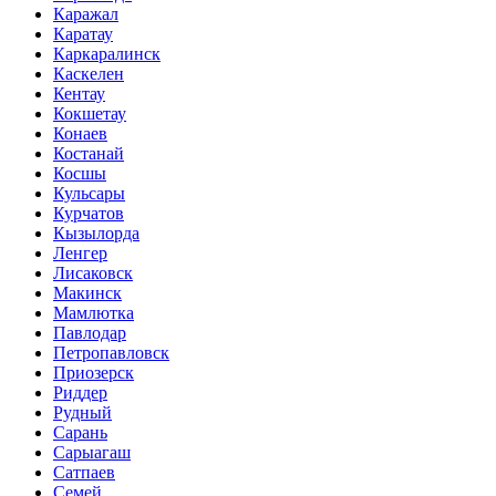
Каражал
Каратау
Каркаралинск
Каскелен
Кентау
Кокшетау
Конаев
Костанай
Косшы
Кульсары
Курчатов
Кызылорда
Ленгер
Лисаковск
Макинск
Мамлютка
Павлодар
Петропавловск
Приозерск
Риддер
Рудный
Сарань
Сарыагаш
Сатпаев
Семей