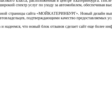
кого класса, расположенная в центре Екатеринбурга. После п
широкий спектр услуг по уходу за автомобилем, обеспечивая выс
главной страницы сайта «МОЙКАТЕРИНБУРГ». Новый дизайн вып
автовладельцев, подтверждающими качество предоставляемых усл
 и надеемся, что новый блок отзывов сделает сайт еще более и