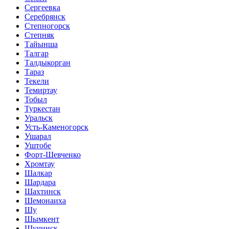
Сергеевка
Серебрянск
Степногорск
Степняк
Тайынша
Талгар
Талдыкорган
Тараз
Текели
Темиртау
Тобыл
Туркестан
Уральск
Усть-Каменогорск
Ушарал
Уштобе
Форт-Шевченко
Хромтау
Шалкар
Шардара
Шахтинск
Шемонаиха
Шу
Шымкент
Щучинск