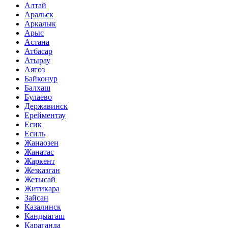
Алтай
Аральск
Аркалык
Арыс
Астана
Атбасар
Атырау
Аягоз
Байконур
Балхаш
Булаево
Державинск
Ерейментау
Есик
Есиль
Жанаозен
Жанатас
Жаркент
Жезказган
Жетысай
Житикара
Зайсан
Казалинск
Кандыагаш
Караганда