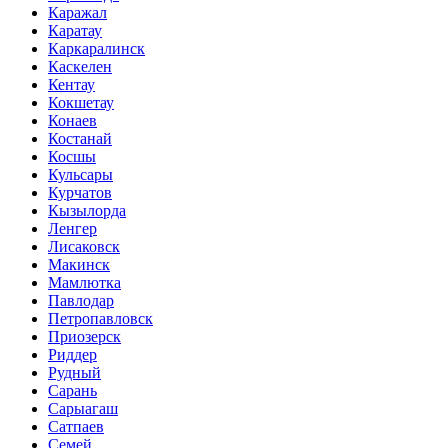
Каражал
Каратау
Каркаралинск
Каскелен
Кентау
Кокшетау
Конаев
Костанай
Косшы
Кульсары
Курчатов
Кызылорда
Ленгер
Лисаковск
Макинск
Мамлютка
Павлодар
Петропавловск
Приозерск
Риддер
Рудный
Сарань
Сарыагаш
Сатпаев
Семей