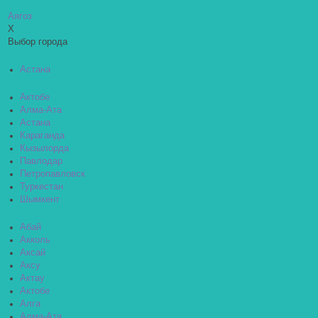
Аягоз
X
Выбор города
Астана
Актобе
Алма-Ата
Астана
Караганда
Кызылорда
Павлодар
Петропавловск
Туркестан
Шымкент
Абай
Акколь
Аксай
Аксу
Актау
Актобе
Алга
Алма-Ата