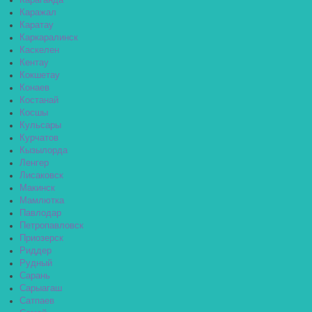
Караганда
Каражал
Каратау
Каркаралинск
Каскелен
Кентау
Кокшетау
Конаев
Костанай
Косшы
Кульсары
Курчатов
Кызылорда
Ленгер
Лисаковск
Макинск
Мамлютка
Павлодар
Петропавловск
Приозерск
Риддер
Рудный
Сарань
Сарыагаш
Сатпаев