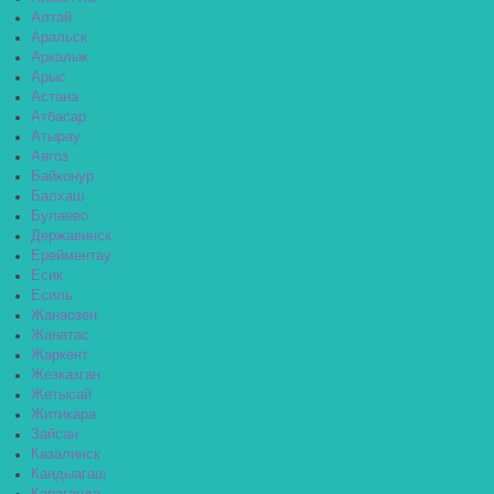
Алтай
Аральск
Аркалык
Арыс
Астана
Атбасар
Атырау
Аягоз
Байконур
Балхаш
Булаево
Державинск
Ерейментау
Есик
Есиль
Жанаозен
Жанатас
Жаркент
Жезказган
Жетысай
Житикара
Зайсан
Казалинск
Кандыагаш