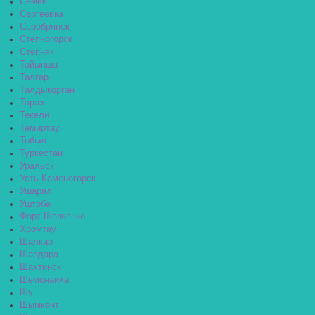
Семей
Сергеевка
Серебрянск
Степногорск
Степняк
Тайынша
Талгар
Талдыкорган
Тараз
Текели
Темиртау
Тобыл
Туркестан
Уральск
Усть-Каменогорск
Ушарал
Уштобе
Форт-Шевченко
Хромтау
Шалкар
Шардара
Шахтинск
Шемонаиха
Шу
Шымкент