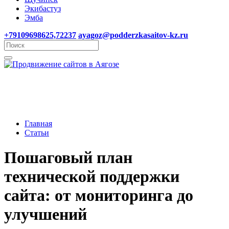
Экибастуз
Эмба
+79109698625,72237
ayagoz@podderzkasaitov-kz.ru
Главная
Статьи
Пошаговый план
технической поддержки
сайта: от мониторинга до
улучшений