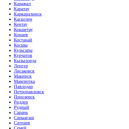
Каражал
Каратау
Каркаралинск
Каскелен
Кентау
Кокшетау
Конаев
Костанай
Косшы
Кульсары
Курчатов
Кызылорда
Ленгер
Лисаковск
Макинск
Мамлютка
Павлодар
Петропавловск
Приозерск
Риддер
Рудный
Сарань
Сарыагаш
Сатпаев
Семей