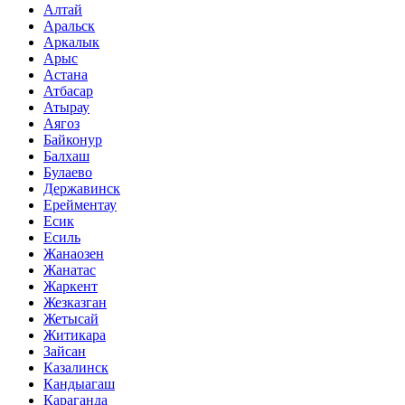
Алтай
Аральск
Аркалык
Арыс
Астана
Атбасар
Атырау
Аягоз
Байконур
Балхаш
Булаево
Державинск
Ерейментау
Есик
Есиль
Жанаозен
Жанатас
Жаркент
Жезказган
Жетысай
Житикара
Зайсан
Казалинск
Кандыагаш
Караганда