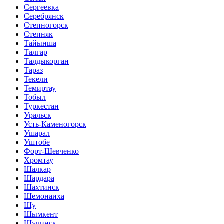
Сергеевка
Серебрянск
Степногорск
Степняк
Тайынша
Талгар
Талдыкорган
Тараз
Текели
Темиртау
Тобыл
Туркестан
Уральск
Усть-Каменогорск
Ушарал
Уштобе
Форт-Шевченко
Хромтау
Шалкар
Шардара
Шахтинск
Шемонаиха
Шу
Шымкент
Щучинск