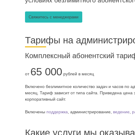
условиях безлимитного абонентског
Свяжитесь с менеджерами
Тарифы на администриро
Комплексный абонентский тари
65 000
от
рублей в месяц
Включено безлимитное количество задач и часов по а
месяц. Тариф зависит от типа сайта. Приведена цена
корпоративный сайт.
Включены
поддержка
, администрирование,
ведение
,
р
Какие услуги мы оказыва