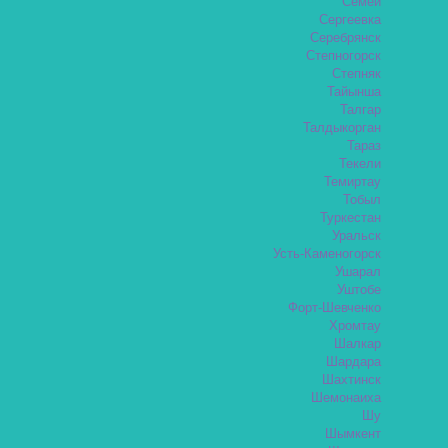
Семей
Сергеевка
Серебрянск
Степногорск
Степняк
Тайынша
Талгар
Талдыкорган
Тараз
Текели
Темиртау
Тобыл
Туркестан
Уральск
Усть-Каменогорск
Ушарал
Уштобе
Форт-Шевченко
Хромтау
Шалкар
Шардара
Шахтинск
Шемонаиха
Шу
Шымкент