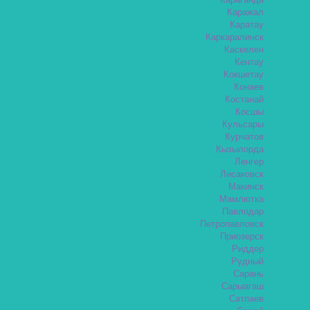
Караганда
Каражал
Каратау
Каркаралинск
Каскелен
Кентау
Кокшетау
Конаев
Костанай
Косшы
Кульсары
Курчатов
Кызылорда
Ленгер
Лисаковск
Макинск
Мамлютка
Павлодар
Петропавловск
Приозерск
Риддер
Рудный
Сарань
Сарыагаш
Сатпаев