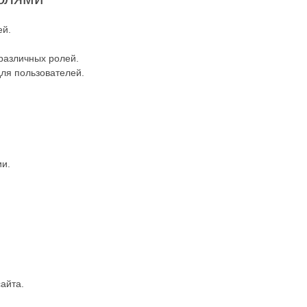
ей.
различных ролей.
ля пользователей.
ии.
.
айта.