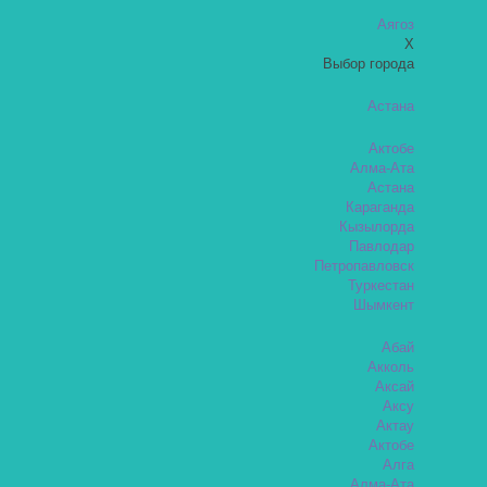
Аягоз
X
Выбор города
Астана
Актобе
Алма-Ата
Астана
Караганда
Кызылорда
Павлодар
Петропавловск
Туркестан
Шымкент
Абай
Акколь
Аксай
Аксу
Актау
Актобе
Алга
Алма-Ата