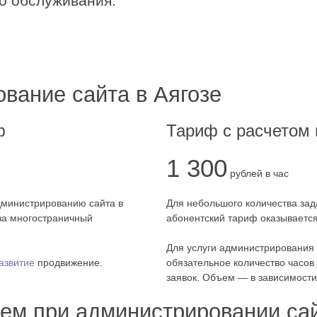
о обслуживания.
вание сайта в Аягозе
ф
Тариф с расчетом 
1 300
рублей в час
дминистрированию сайта в
Для небольшого количества зад
 за многостраничный
абонентский тариф оказываетс
Для услуги администрирования 
азвитие
продвижение.
обязательное количество часов
заявок. Объем — в зависимости 
ем при администрировании сай