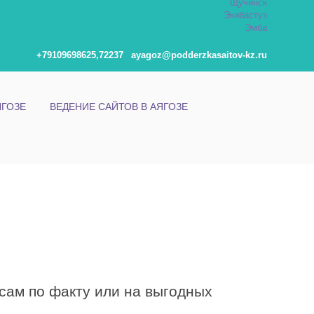
Щучинск
Экибастуз
Эмба
+79109698625,72237
ayagoz@podderzkasaitov-kz.ru
ЯГОЗЕ
ВЕДЕНИЕ САЙТОВ В АЯГОЗЕ
сам по факту или на выгодных