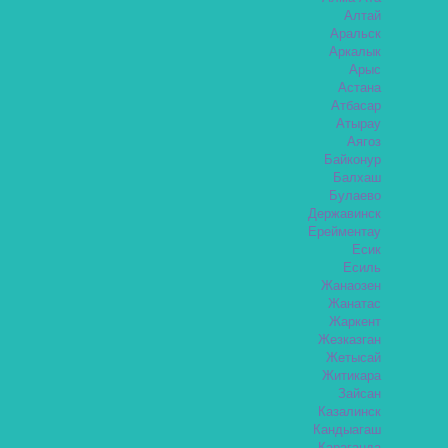
Алтай
Аральск
Аркалык
Арыс
Астана
Атбасар
Атырау
Аягоз
Байконур
Балхаш
Булаево
Державинск
Ерейментау
Есик
Есиль
Жанаозен
Жанатас
Жаркент
Жезказган
Жетысай
Житикара
Зайсан
Казалинск
Кандыагаш