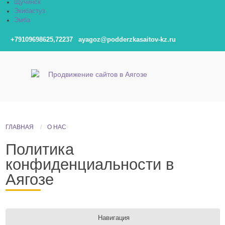
Щучинск
Экибастуз
Эмба
+79109698625,72237
ayagoz@podderzkasaitov-kz.ru
ГЛАВНАЯ
О НАС
Политика
конфиденциальности в
Аягозе
Навигация