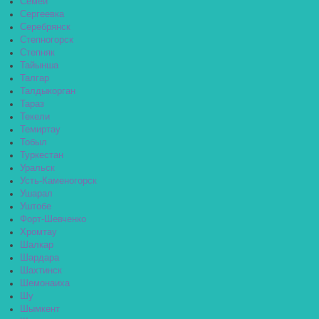
Семей
Сергеевка
Серебрянск
Степногорск
Степняк
Тайынша
Талгар
Талдыкорган
Тараз
Текели
Темиртау
Тобыл
Туркестан
Уральск
Усть-Каменогорск
Ушарал
Уштобе
Форт-Шевченко
Хромтау
Шалкар
Шардара
Шахтинск
Шемонаиха
Шу
Шымкент