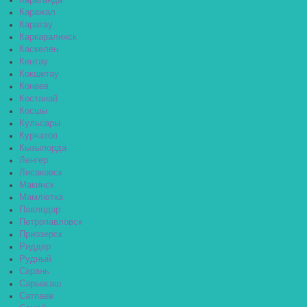
Караганда
Каражал
Каратау
Каркаралинск
Каскелен
Кентау
Кокшетау
Конаев
Костанай
Косшы
Кульсары
Курчатов
Кызылорда
Ленгер
Лисаковск
Макинск
Мамлютка
Павлодар
Петропавловск
Приозерск
Риддер
Рудный
Сарань
Сарыагаш
Сатпаев