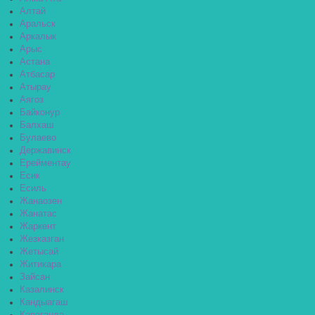
Алтай
Аральск
Аркалык
Арыс
Астана
Атбасар
Атырау
Аягоз
Байконур
Балхаш
Булаево
Державинск
Ерейментау
Есик
Есиль
Жанаозен
Жанатас
Жаркент
Жезказган
Жетысай
Житикара
Зайсан
Казалинск
Кандыагаш