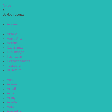
Аягоз
X
Выбор города
Астана
Актобе
Алма-Ата
Астана
Караганда
Кызылорда
Павлодар
Петропавловск
Туркестан
Шымкент
Абай
Акколь
Аксай
Аксу
Актау
Актобе
Алга
Алма-Ата