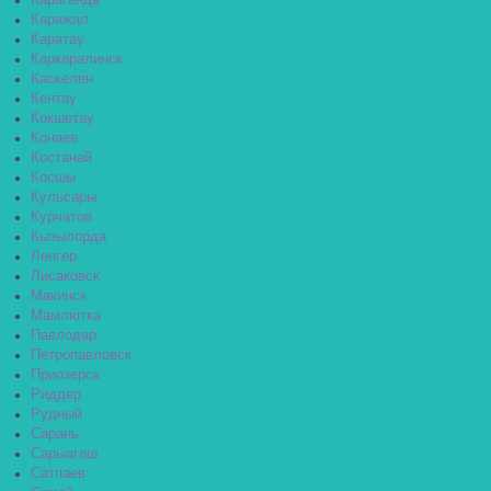
Караганда
Каражал
Каратау
Каркаралинск
Каскелен
Кентау
Кокшетау
Конаев
Костанай
Косшы
Кульсары
Курчатов
Кызылорда
Ленгер
Лисаковск
Макинск
Мамлютка
Павлодар
Петропавловск
Приозерск
Риддер
Рудный
Сарань
Сарыагаш
Сатпаев