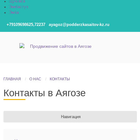
Щучинск
Экибастуз
Эмба
+79109698625,72237
ayagoz@podderzkasaitov-kz.ru
ГЛАВНАЯ
О НАС
КОНТАКТЫ
Контакты в Аягозе
Навигация