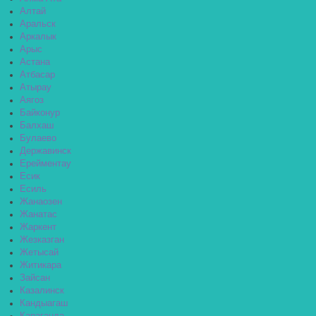
Алтай
Аральск
Аркалык
Арыс
Астана
Атбасар
Атырау
Аягоз
Байконур
Балхаш
Булаево
Державинск
Ерейментау
Есик
Есиль
Жанаозен
Жанатас
Жаркент
Жезказган
Жетысай
Житикара
Зайсан
Казалинск
Кандыагаш