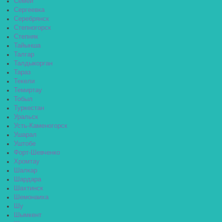
Семей
Сергеевка
Серебрянск
Степногорск
Степняк
Тайынша
Талгар
Талдыкорган
Тараз
Текели
Темиртау
Тобыл
Туркестан
Уральск
Усть-Каменогорск
Ушарал
Уштобе
Форт-Шевченко
Хромтау
Шалкар
Шардара
Шахтинск
Шемонаиха
Шу
Шымкент