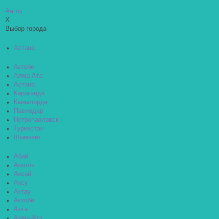
Аягоз
X
Выбор города
Астана
Актобе
Алма-Ата
Астана
Караганда
Кызылорда
Павлодар
Петропавловск
Туркестан
Шымкент
Абай
Акколь
Аксай
Аксу
Актау
Актобе
Алга
Алма-Ата