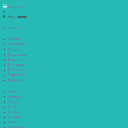
Астана
X
Выбор города
Астана
Актобе
Алма-Ата
Астана
Караганда
Кызылорда
Павлодар
Петропавловск
Туркестан
Шымкент
Абай
Акколь
Аксай
Аксу
Актау
Актобе
Алга
Алма-Ата