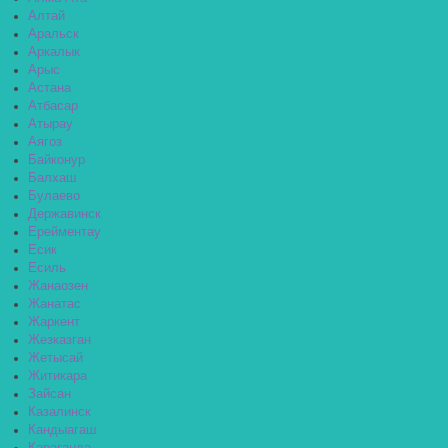
Алтай
Аральск
Аркалык
Арыс
Астана
Атбасар
Атырау
Аягоз
Байконур
Балхаш
Булаево
Державинск
Ерейментау
Есик
Есиль
Жанаозен
Жанатас
Жаркент
Жезказган
Жетысай
Житикара
Зайсан
Казалинск
Кандыагаш