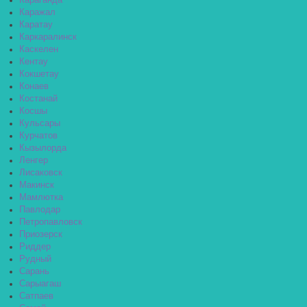
Караганда
Каражал
Каратау
Каркаралинск
Каскелен
Кентау
Кокшетау
Конаев
Костанай
Косшы
Кульсары
Курчатов
Кызылорда
Ленгер
Лисаковск
Макинск
Мамлютка
Павлодар
Петропавловск
Приозерск
Риддер
Рудный
Сарань
Сарыагаш
Сатпаев