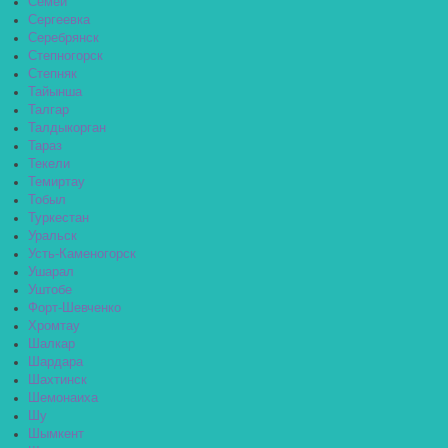
Семей
Сергеевка
Серебрянск
Степногорск
Степняк
Тайынша
Талгар
Талдыкорган
Тараз
Текели
Темиртау
Тобыл
Туркестан
Уральск
Усть-Каменогорск
Ушарал
Уштобе
Форт-Шевченко
Хромтау
Шалкар
Шардара
Шахтинск
Шемонаиха
Шу
Шымкент