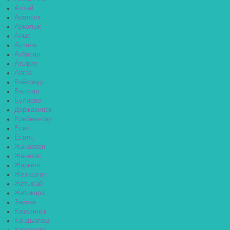
Алтай
Аральск
Аркалык
Арыс
Астана
Атбасар
Атырау
Аягоз
Байконур
Балхаш
Булаево
Державинск
Ерейментау
Есик
Есиль
Жанаозен
Жанатас
Жаркент
Жезказган
Жетысай
Житикара
Зайсан
Казалинск
Кандыагаш