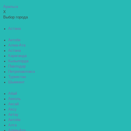
Аральск
X
Выбор города
Астана
Актобе
Алма-Ата
Астана
Караганда
Кызылорда
Павлодар
Петропавловск
Туркестан
Шымкент
Абай
Акколь
Аксай
Аксу
Актау
Актобе
Алга
Алма-Ата