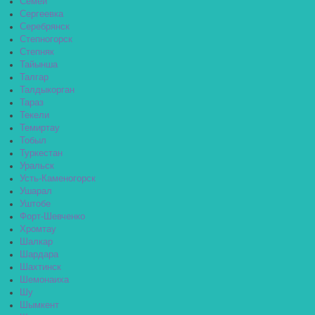
Семей
Сергеевка
Серебрянск
Степногорск
Степняк
Тайынша
Талгар
Талдыкорган
Тараз
Текели
Темиртау
Тобыл
Туркестан
Уральск
Усть-Каменогорск
Ушарал
Уштобе
Форт-Шевченко
Хромтау
Шалкар
Шардара
Шахтинск
Шемонаиха
Шу
Шымкент