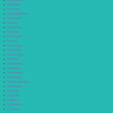
Караганда
Каражал
Каратау
Каркаралинск
Каскелен
Кентау
Кокшетау
Конаев
Костанай
Косшы
Кульсары
Курчатов
Кызылорда
Ленгер
Лисаковск
Макинск
Мамлютка
Павлодар
Петропавловск
Приозерск
Риддер
Рудный
Сарань
Сарыагаш
Сатпаев