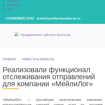
Щучинск
Экибастуз
Эмба
+79109698625,72433
aralsk@podderzkasaitov-kz.ru
ГЛАВНАЯ
НОВОСТИ В АРАЛЬСКЕ
Реализовали функционал
отслеживания отправлений
для компании «МейлиЛог»
«МейлиЛог» — российская логистическая компания,
предоставляющая широкий спектр услуг по доставке