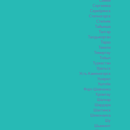
Семей
Сергеевка
Серебрянск
Степногорск
Степняк
Тайынша
Талгар
Талдыкорган
Тараз
Текели
Темиртау
Тобыл
Туркестан
Уральск
Усть-Каменогорск
Ушарал
Уштобе
Форт-Шевченко
Хромтау
Шалкар
Шардара
Шахтинск
Шемонаиха
Шу
Шымкент