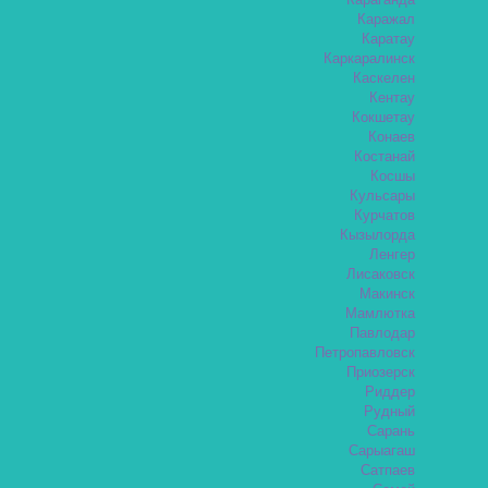
Караганда
Каражал
Каратау
Каркаралинск
Каскелен
Кентау
Кокшетау
Конаев
Костанай
Косшы
Кульсары
Курчатов
Кызылорда
Ленгер
Лисаковск
Макинск
Мамлютка
Павлодар
Петропавловск
Приозерск
Риддер
Рудный
Сарань
Сарыагаш
Сатпаев