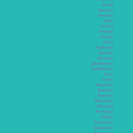
Алтай
Аральск
Аркалык
Арыс
Астана
Атбасар
Атырау
Аягоз
Байконур
Балхаш
Булаево
Державинск
Ерейментау
Есик
Есиль
Жанаозен
Жанатас
Жаркент
Жезказган
Жетысай
Житикара
Зайсан
Казалинск
Кандыагаш