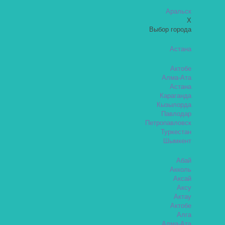
Аральск
X
Выбор города
Астана
Актобе
Алма-Ата
Астана
Караганда
Кызылорда
Павлодар
Петропавловск
Туркестан
Шымкент
Абай
Акколь
Аксай
Аксу
Актау
Актобе
Алга
Алма-Ата