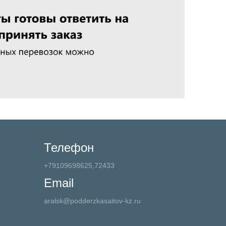
Телефон
+79109698625,72433
Email
aralsk@podderzkasaitov-kz.ru