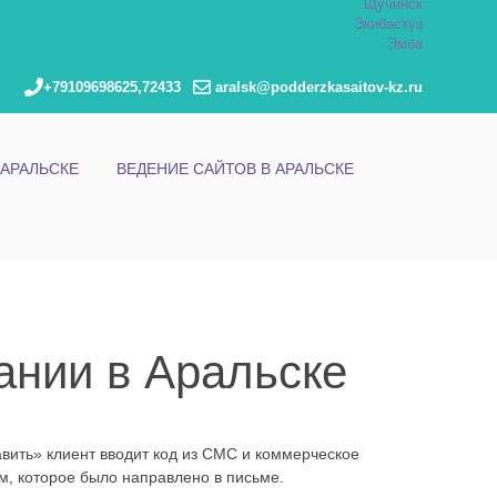
Щучинск
Экибастуз
Эмба
+79109698625,72433
aralsk@podderzkasaitov-kz.ru
АРАЛЬСКЕ
ВЕДЕНИЕ САЙТОВ В АРАЛЬСКЕ
ании в Аральске
вить» клиент вводит код из СМС и коммерческое
м, которое было направлено в письме.