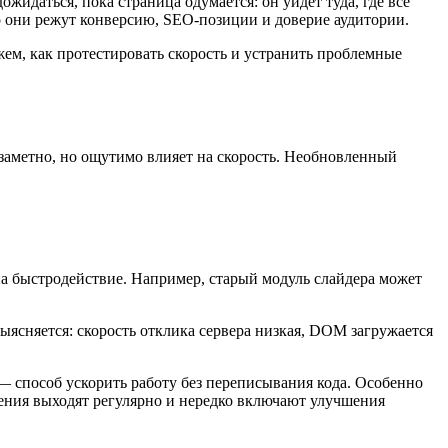
жидаться, пока страница одумается: он уйдет туда, где все
но они режут конверсию, SEO-позиции и доверие аудитории.
жем, как протестировать скорость и устранить проблемные
езаметно, но ощутимо влияет на скорость. Необновленный
а быстродействие. Например, старый модуль слайдера может
выясняется: скорость отклика сервера низкая, DOM загружается
 способ ускорить работу без переписывания кода. Особенно
вления выходят регулярно и нередко включают улучшения