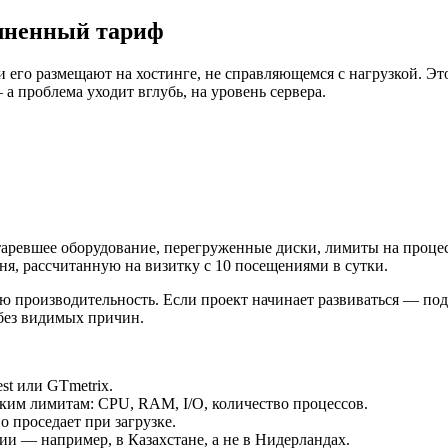
олненный тариф
и его размещают на хостинге, не справляющемся с нагрузкой. Э
а проблема уходит вглубь, на уровень сервера.
таревшее оборудование, перегруженные диски, лимиты на проце
ня, рассчитанную на визитку с 10 посещениями в сутки.
ю производительность. Если проект начинает развиваться — под
 без видимых причин.
st или GTmetrix.
ким лимитам: CPU, RAM, I/O, количество процессов.
о проседает при загрузке.
рии — например, в Казахстане, а не в Нидерландах.