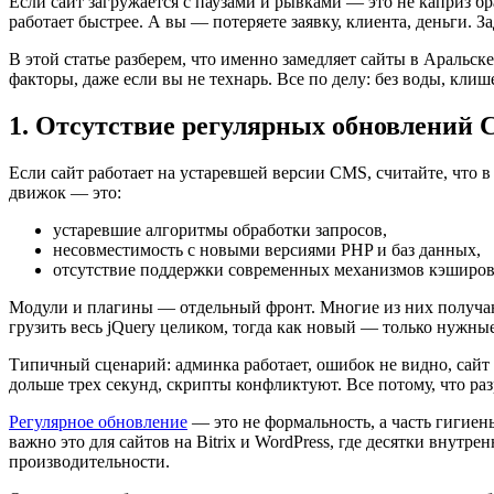
Если сайт загружается с паузами и рывками — это не каприз бра
работает быстрее. А вы — потеряете заявку, клиента, деньги.
В этой статье разберем, что именно замедляет сайты в Аральс
факторы, даже если вы не технарь. Все по делу: без воды, кли
1. Отсутствие регулярных обновлений 
Если сайт работает на устаревшей версии CMS, считайте, что 
движок — это:
устаревшие алгоритмы обработки запросов,
несовместимость с новыми версиями PHP и баз данных,
отсутствие поддержки современных механизмов кэширов
Модули и плагины — отдельный фронт. Многие из них получаю
грузить весь jQuery целиком, тогда как новый — только нужные
Типичный сценарий: админка работает, ошибок не видно, сайт о
дольше трех секунд, скрипты конфликтуют. Все потому, что раз
Регулярное обновление
— это не формальность, а часть гигие
важно это для сайтов на Bitrix и WordPress, где десятки внут
производительности.