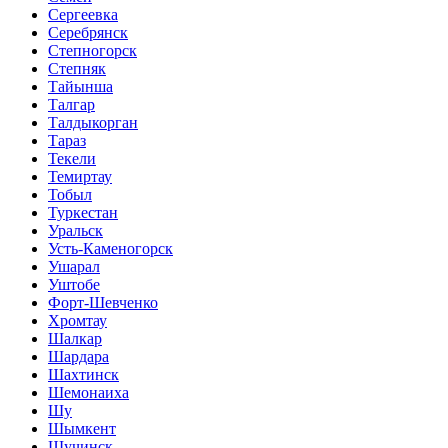
Сергеевка
Серебрянск
Степногорск
Степняк
Тайынша
Талгар
Талдыкорган
Тараз
Текели
Темиртау
Тобыл
Туркестан
Уральск
Усть-Каменогорск
Ушарал
Уштобе
Форт-Шевченко
Хромтау
Шалкар
Шардара
Шахтинск
Шемонаиха
Шу
Шымкент
Щучинск