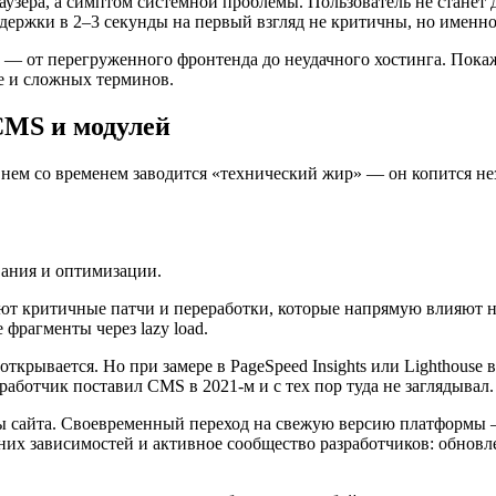
узера, а симптом системной проблемы. Пользователь не станет до
 Задержки в 2–3 секунды на первый взгляд не критичны, но имен
ке — от перегруженного фронтенда до неудачного хостинга. Пока
ше и сложных терминов.
CMS и модулей
в нем со временем заводится «технический жир» — он копится н
ания и оптимизации.
т критичные патчи и переработки, которые напрямую влияют н
 фрагменты через lazy load.
ткрывается. Но при замере в PageSpeed Insights или Lighthouse 
работчик поставил CMS в 2021-м и с тех пор туда не заглядывал.
ны сайта. Своевременный переход на свежую версию платформы —
ренних зависимостей и активное сообщество разработчиков: обно