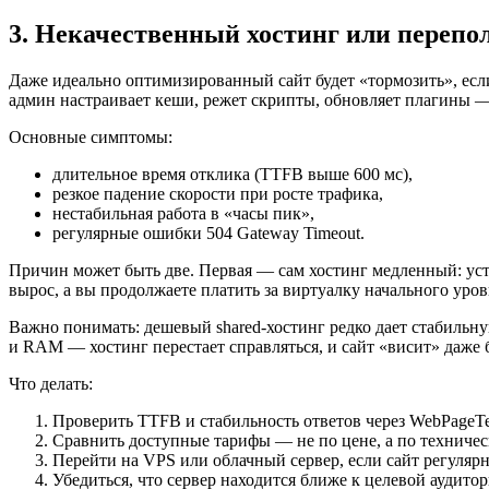
3. Некачественный хостинг или переп
Даже идеально оптимизированный сайт будет «тормозить», есл
админ настраивает кеши, режет скрипты, обновляет плагины — 
Основные симптомы:
длительное время отклика (TTFB выше 600 мс),
резкое падение скорости при росте трафика,
нестабильная работа в «часы пик»,
регулярные ошибки 504 Gateway Timeout.
Причин может быть две. Первая — сам хостинг медленный: ус
вырос, а вы продолжаете платить за виртуалку начального уров
Важно понимать: дешевый shared-хостинг редко дает стабильну
и RAM — хостинг перестает справляться, и сайт «висит» даже
Что делать:
Проверить TTFB и стабильность ответов через WebPageTe
Сравнить доступные тарифы — не по цене, а по техничес
Перейти на VPS или облачный сервер, если сайт регулярн
Убедиться, что сервер находится ближе к целевой аудито