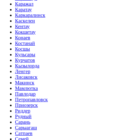
Каражал
Каратау
Каркаралинск
Каскелен
Кентау
Кокшетау
Конаев
Костанай
Косшы
Кульсары
Курчатов
Кызылорда
Ленгер
Лисаковск
Макинск
Мамлютка
Павлодар
Петропавловск
Приозерск
Риддер
Рудный
Сарань
Сарыагаш
Сатпаев
Семей