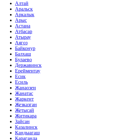
Алтай
Аральск
Аркалык
Арыс
Астана
Атбасар
Атырау
Аягоз
Байконур
Балхаш
Булаево
Державинск
Ерейментау
Есик
Есиль
Жанаозен
Жанатас
Жаркент
Жезказган
Жетысай
Житикара
Зайсан
Казалинск
Кандыагаш
Караганда