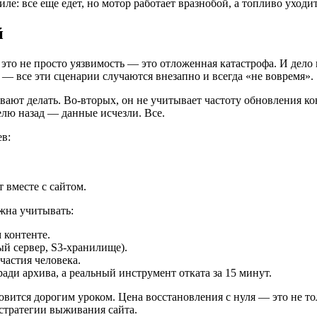
: все еще едет, но мотор работает вразнобой, а топливо уходит
й
 это не просто уязвимость — это отложенная катастрофа. И дело 
 все эти сценарии случаются внезапно и всегда «не вовремя».
вают делать. Во-вторых, он не учитывает частоту обновления к
делю назад — данные исчезли. Все.
ев:
т вместе с сайтом.
жна учитывать:
 контенте.
й сервер, S3-хранилище).
частия человека.
ди архива, а реальный инструмент отката за 15 минут.
вится дорогим уроком. Цена восстановления с нуля — это не тол
 стратегии выживания сайта.