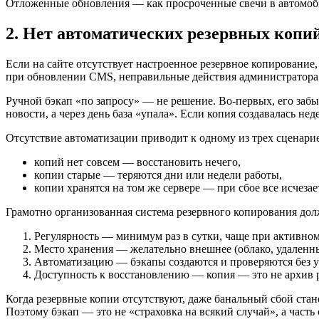
Отложенные обновления — как просроченные свечи в автомобиле
2. Нет автоматических резервных копи
Если на сайте отсутствует настроенное резервное копирование,
при обновлении CMS, неправильные действия администратора —
Ручной бэкап «по запросу» — не решение. Во-первых, его забы
новости, а через день база «упала». Если копия создавалась не
Отсутствие автоматизации приводит к одному из трех сценари
копий нет совсем — восстановить нечего,
копии старые — теряются дни или недели работы,
копии хранятся на том же сервере — при сбое все исчезае
Грамотно организованная система резервного копирования дол
Регулярность — минимум раз в сутки, чаще при активном
Место хранения — желательно внешнее (облако, удаленны
Автоматизацию — бэкапы создаются и проверяются без у
Доступность к восстановлению — копия — это не архив ра
Когда резервные копии отсутствуют, даже банальный сбой стано
Поэтому бэкап — это не «страховка на всякий случай», а часть