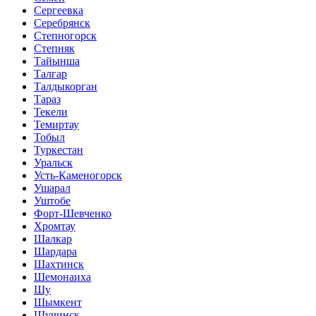
Сергеевка
Серебрянск
Степногорск
Степняк
Тайынша
Талгар
Талдыкорган
Тараз
Текели
Темиртау
Тобыл
Туркестан
Уральск
Усть-Каменогорск
Ушарал
Уштобе
Форт-Шевченко
Хромтау
Шалкар
Шардара
Шахтинск
Шемонаиха
Шу
Шымкент
Щучинск