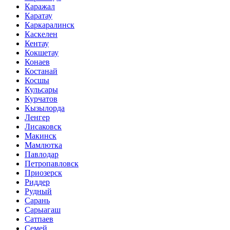
Каражал
Каратау
Каркаралинск
Каскелен
Кентау
Кокшетау
Конаев
Костанай
Косшы
Кульсары
Курчатов
Кызылорда
Ленгер
Лисаковск
Макинск
Мамлютка
Павлодар
Петропавловск
Приозерск
Риддер
Рудный
Сарань
Сарыагаш
Сатпаев
Семей