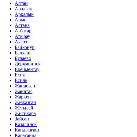
Алтай
Аральск
Аркалык
Арыс
Астана
Атбасар
Атырау
Аягоз
Байконур
Балхаш
Булаево
Державинск
Ерейментау
Есик
Есиль
Жанаозен
Жанатас
Жаркент
Жезказган
Жетысай
Житикара
Зайсан
Казалинск
Кандыагаш
Караганда