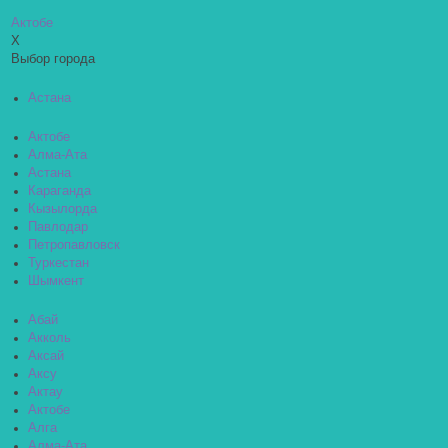
Актобе
X
Выбор города
Астана
Актобе
Алма-Ата
Астана
Караганда
Кызылорда
Павлодар
Петропавловск
Туркестан
Шымкент
Абай
Акколь
Аксай
Аксу
Актау
Актобе
Алга
Алма-Ата