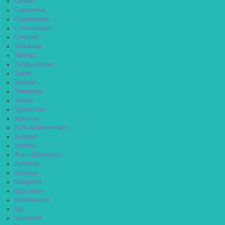
Семей
Сергеевка
Серебрянск
Степногорск
Степняк
Тайынша
Талгар
Талдыкорган
Тараз
Текели
Темиртау
Тобыл
Туркестан
Уральск
Усть-Каменогорск
Ушарал
Уштобе
Форт-Шевченко
Хромтау
Шалкар
Шардара
Шахтинск
Шемонаиха
Шу
Шымкент