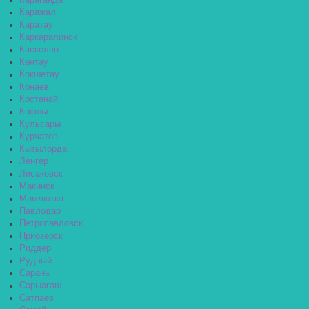
Караганда
Каражал
Каратау
Каркаралинск
Каскелен
Кентау
Кокшетау
Конаев
Костанай
Косшы
Кульсары
Курчатов
Кызылорда
Ленгер
Лисаковск
Макинск
Мамлютка
Павлодар
Петропавловск
Приозерск
Риддер
Рудный
Сарань
Сарыагаш
Сатпаев