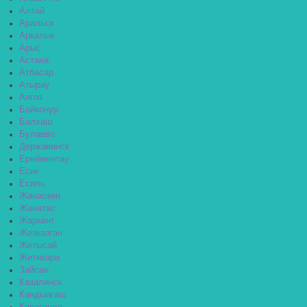
Алтай
Аральск
Аркалык
Арыс
Астана
Атбасар
Атырау
Аягоз
Байконур
Балхаш
Булаево
Державинск
Ерейментау
Есик
Есиль
Жанаозен
Жанатас
Жаркент
Жезказган
Жетысай
Житикара
Зайсан
Казалинск
Кандыагаш