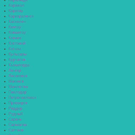
Караганда
Каражал
Каратау
Каркаралинск
Каскелен
Кентау
Кокшетау
Конаев
Костанай
Косшы
Кульсары
Курчатов
Кызылорда
Ленгер
Лисаковск
Макинск
Мамлютка
Павлодар
Петропавловск
Приозерск
Риддер
Рудный
Сарань
Сарыагаш
Сатпаев