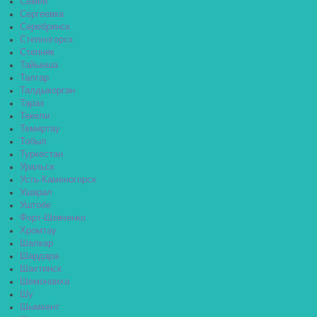
Семей
Сергеевка
Серебрянск
Степногорск
Степняк
Тайынша
Талгар
Талдыкорган
Тараз
Текели
Темиртау
Тобыл
Туркестан
Уральск
Усть-Каменогорск
Ушарал
Уштобе
Форт-Шевченко
Хромтау
Шалкар
Шардара
Шахтинск
Шемонаиха
Шу
Шымкент