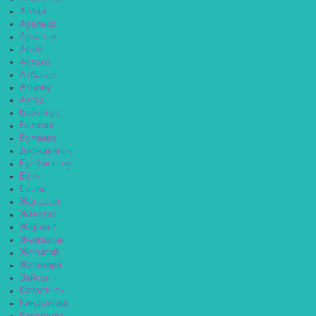
Алтай
Аральск
Аркалык
Арыс
Астана
Атбасар
Атырау
Аягоз
Байконур
Балхаш
Булаево
Державинск
Ерейментау
Есик
Есиль
Жанаозен
Жанатас
Жаркент
Жезказган
Жетысай
Житикара
Зайсан
Казалинск
Кандыагаш