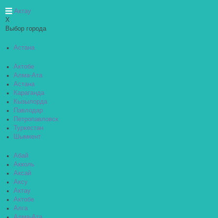
Актау
X
Выбор города
Астана
Актобе
Алма-Ата
Астана
Караганда
Кызылорда
Павлодар
Петропавловск
Туркестан
Шымкент
Абай
Акколь
Аксай
Аксу
Актау
Актобе
Алга
Алма-Ата