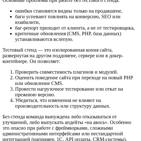
Основные проблемы при работе без тестового стенда:
ошибки становятся видны только на продакшене,
баги успевают повлиять на конверсию, SEO или
юзабилити,
баг-репорт приходит от клиента, а не от тестировщика,
критичные обновления (CMS, PHP, база данных)
устанавливаются вслепую.
Тестовый стенд — это изолированная копия сайта,
развернутая на другом поддомене, сервере или в докер-
контейнере. Он позволяет:
Проверить совместимость плагинов и модулей.
Оценить поведение сайта при переходе на новый PHP
или обновление CMS.
Провести нагрузочное тестирование или откат на
прежнюю версию.
Убедиться, что изменения не влияют на
производительность или структуру данных.
Без стенда команда вынуждена либо отказываться от
улучшений, либо выпускать апдейты «на авось». Особенно
это опасно при работе с фреймворками, сложными
административными интерфейсами или нестандартной
интеграцией (например, 1С, API оплаты, CRM-системы).