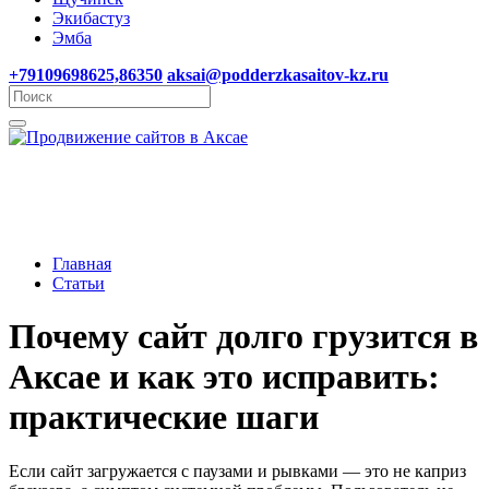
Экибастуз
Эмба
+79109698625,86350
aksai@podderzkasaitov-kz.ru
Главная
Статьи
Почему сайт долго грузится в
Аксае и как это исправить:
практические шаги
Если сайт загружается с паузами и рывками — это не каприз