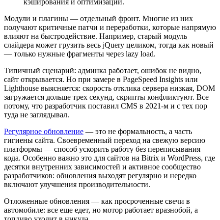
кэширования и оптимизации.
Модули и плагины — отдельный фронт. Многие из них
получают критичные патчи и переработки, которые напрямую
влияют на быстродействие. Например, старый модуль
слайдера может грузить весь jQuery целиком, тогда как новый
— только нужные фрагменты через lazy load.
Типичный сценарий: админка работает, ошибок не видно,
сайт открывается. Но при замере в PageSpeed Insights или
Lighthouse выясняется: скорость отклика сервера низкая, DOM
загружается дольше трех секунд, скрипты конфликтуют. Все
потому, что разработчик поставил CMS в 2021-м и с тех пор
туда не заглядывал.
Регулярное обновление
— это не формальность, а часть
гигиены сайта. Своевременный переход на свежую версию
платформы — способ ускорить работу без переписывания
кода. Особенно важно это для сайтов на Bitrix и WordPress, где
десятки внутренних зависимостей и активное сообщество
разработчиков: обновления выходят регулярно и нередко
включают улучшения производительности.
Отложенные обновления — как просроченные свечи в
автомобиле: все еще едет, но мотор работает вразнобой, а
топливо уходит в никуда.