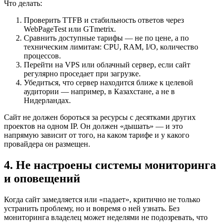
Что делать:
Проверить TTFB и стабильность ответов через
WebPageTest или GTmetrix.
Сравнить доступные тарифы — не по цене, а по
техническим лимитам: CPU, RAM, I/O, количество
процессов.
Перейти на VPS или облачный сервер, если сайт
регулярно проседает при загрузке.
Убедиться, что сервер находится ближе к целевой
аудитории — например, в Казахстане, а не в
Нидерландах.
Сайт не должен бороться за ресурсы с десятками других
проектов на одном IP. Он должен «дышать» — и это
напрямую зависит от того, на каком тарифе и у какого
провайдера он размещен.
4. Не настроены системы мониторинга
и оповещений
Когда сайт замедляется или «падает», критично не только
устранить проблему, но и вовремя о ней узнать. Без
мониторинга владелец может неделями не подозревать, что