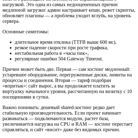
нагрузкой. Это одна из самых недооцененных причин
медленной загрузки: админ настраивает кеши, режет скрипты,
обновляет плагины — а проблема уходит вглубь, на уровень
сервера.
Основные симптомы:
длительное время отклика (TTFB выше 600 мс),
резкое падение скорости при росте трафика,
нестабильная работа в «часы пик»,
регулярные ошибки 504 Gateway Timeout.
Причин может быть две. Первая — сам хостинг медленный:
устаревшее оборудование, перегруженные диски, лимиты на
процессы и соединения. Вторая — тариф подобран
«впритык»: сайт вырос, а вы продолжаете платить за
виртуалку начального уровня, рассчитанную на визитку с 10
посещениями в сутки.
Важно понимать: дешевый shared-хостинг редко дает
стабильную производительность. Если проект начинает
развиваться — подключаются модули, растет база,
увеличивается нагрузка на CPU и RAM — хостинг перестает
справляться, и сайт «висит» даже без видимых причин.