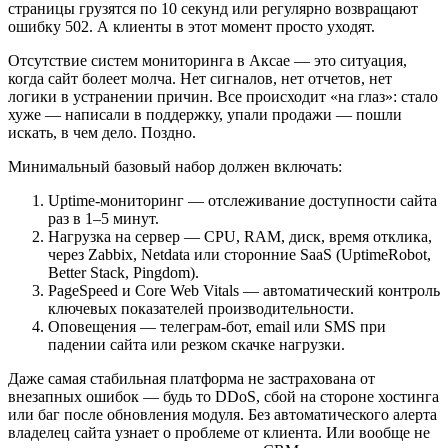
страницы грузятся по 10 секунд или регулярно возвращают
ошибку 502. А клиенты в этот момент просто уходят.
Отсутствие систем мониторинга в Аксае — это ситуация,
когда сайт болеет молча. Нет сигналов, нет отчетов, нет
логики в устранении причин. Все происходит «на глаз»: стало
хуже — написали в поддержку, упали продажи — пошли
искать, в чем дело. Поздно.
Минимальный базовый набор должен включать:
Uptime-мониторинг — отслеживание доступности сайта
раз в 1–5 минут.
Нагрузка на сервер — CPU, RAM, диск, время отклика,
через Zabbix, Netdata или сторонние SaaS (UptimeRobot,
Better Stack, Pingdom).
PageSpeed и Core Web Vitals — автоматический контроль
ключевых показателей производительности.
Оповещения — телеграм-бот, email или SMS при
падении сайта или резком скачке нагрузки.
Даже самая стабильная платформа не застрахована от
внезапных ошибок — будь то DDoS, сбой на стороне хостинга
или баг после обновления модуля. Без автоматического алерта
владелец сайта узнает о проблеме от клиента. Или вообще не