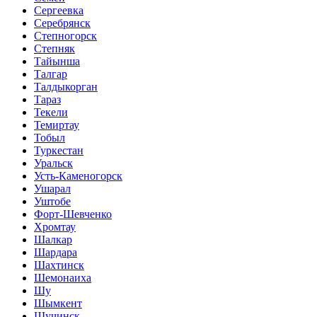
Сергеевка
Серебрянск
Степногорск
Степняк
Тайынша
Талгар
Талдыкорган
Тараз
Текели
Темиртау
Тобыл
Туркестан
Уральск
Усть-Каменогорск
Ушарал
Уштобе
Форт-Шевченко
Хромтау
Шалкар
Шардара
Шахтинск
Шемонаиха
Шу
Шымкент
Щучинск