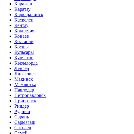
Каражал
Каратау
Каркаралинск
Каскелен
Кентау
Кокшетау
Конаев
Костанай
Косшы
Кульсары
Курчатов
Кызылорда
Ленгер
Лисаковск
Макинск
Мамлютка
Павлодар
Петропавловск
Приозерск
Риддер
Рудный
Сарань
Сарыагаш
Сатпаев
Семей