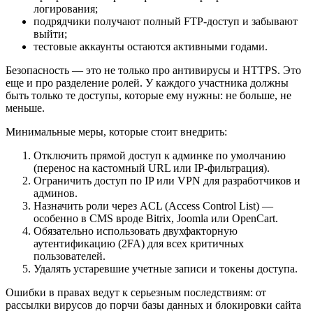
логирования;
подрядчики получают полный FTP-доступ и забывают
выйти;
тестовые аккаунты остаются активными годами.
Безопасность — это не только про антивирусы и HTTPS. Это
еще и про разделение ролей. У каждого участника должны
быть только те доступы, которые ему нужны: не больше, не
меньше.
Минимальные меры, которые стоит внедрить:
Отключить прямой доступ к админке по умолчанию
(перенос на кастомный URL или IP-фильтрация).
Ограничить доступ по IP или VPN для разработчиков и
админов.
Назначить роли через ACL (Access Control List) —
особенно в CMS вроде Bitrix, Joomla или OpenCart.
Обязательно использовать двухфакторную
аутентификацию (2FA) для всех критичных
пользователей.
Удалять устаревшие учетные записи и токены доступа.
Ошибки в правах ведут к серьезным последствиям: от
рассылки вирусов до порчи базы данных и блокировки сайта