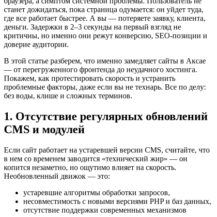
браузера, а симптом системной проблемы. Пользователь не
станет дожидаться, пока страница одумается: он уйдет туда,
где все работает быстрее. А вы — потеряете заявку, клиента,
деньги. Задержки в 2–3 секунды на первый взгляд не
критичны, но именно они режут конверсию, SEO-позиции и
доверие аудитории.
В этой статье разберем, что именно замедляет сайты в Аксае
— от перегруженного фронтенда до неудачного хостинга.
Покажем, как протестировать скорость и устранить
проблемные факторы, даже если вы не технарь. Все по делу:
без воды, клише и сложных терминов.
1. Отсутствие регулярных обновлений
CMS и модулей
Если сайт работает на устаревшей версии CMS, считайте, что
в нем со временем заводится «технический жир» — он
копится незаметно, но ощутимо влияет на скорость.
Необновленный движок — это:
устаревшие алгоритмы обработки запросов,
несовместимость с новыми версиями PHP и баз данных,
отсутствие поддержки современных механизмов