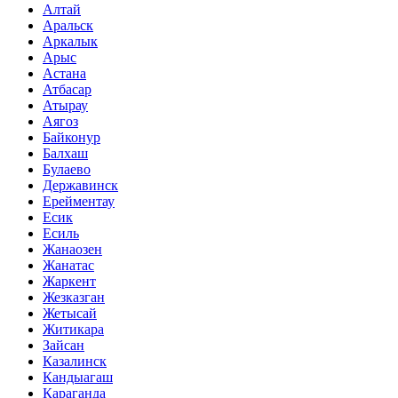
Алтай
Аральск
Аркалык
Арыс
Астана
Атбасар
Атырау
Аягоз
Байконур
Балхаш
Булаево
Державинск
Ерейментау
Есик
Есиль
Жанаозен
Жанатас
Жаркент
Жезказган
Жетысай
Житикара
Зайсан
Казалинск
Кандыагаш
Караганда