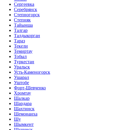
Сергеевка
Серебрянск
Степногорск
Степняк
Тайынша
Талгар
Талдыкорган
Тараз
Текели
Темиртау
Тобыл
Туркестан
Уральск
Усть-Каменогорск
Ушарал
Уштобе
Форт-Шевченко
Хромтау
Шалкар
Шардара
Шахтинск
Шемонаиха
Шу
Шымкент
Щучинск