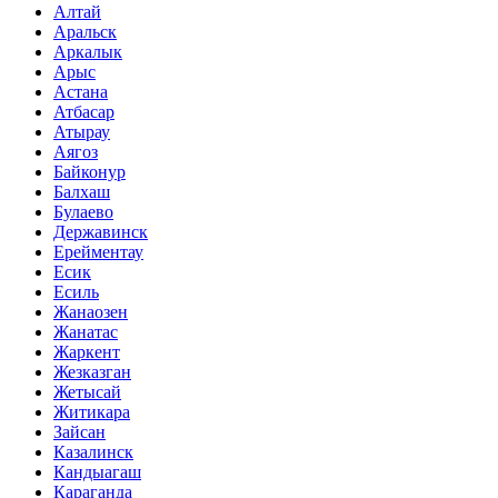
Алтай
Аральск
Аркалык
Арыс
Астана
Атбасар
Атырау
Аягоз
Байконур
Балхаш
Булаево
Державинск
Ерейментау
Есик
Есиль
Жанаозен
Жанатас
Жаркент
Жезказган
Жетысай
Житикара
Зайсан
Казалинск
Кандыагаш
Караганда