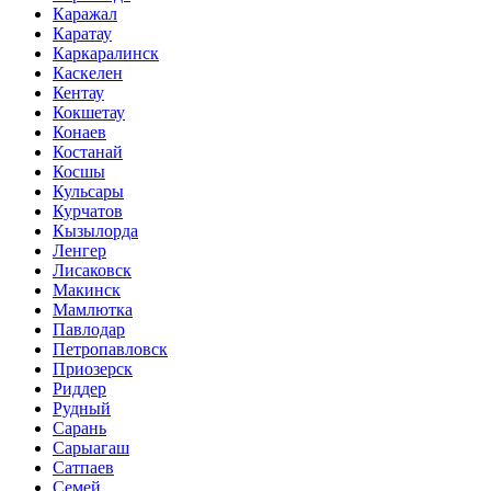
Каражал
Каратау
Каркаралинск
Каскелен
Кентау
Кокшетау
Конаев
Костанай
Косшы
Кульсары
Курчатов
Кызылорда
Ленгер
Лисаковск
Макинск
Мамлютка
Павлодар
Петропавловск
Приозерск
Риддер
Рудный
Сарань
Сарыагаш
Сатпаев
Семей