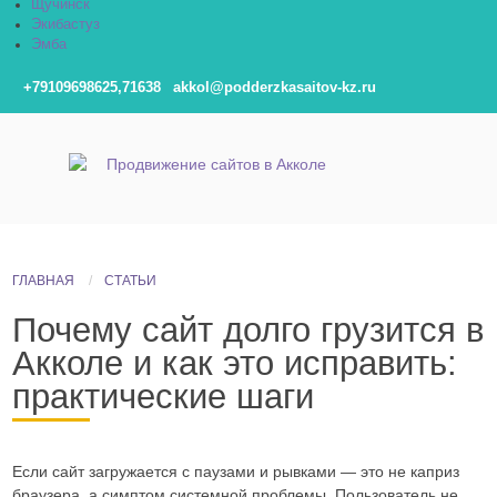
Щучинск
Экибастуз
Эмба
+79109698625,71638
akkol@podderzkasaitov-kz.ru
ГЛАВНАЯ
СТАТЬИ
Почему сайт долго грузится в
Акколе и как это исправить:
практические шаги
Если сайт загружается с паузами и рывками — это не каприз
браузера, а симптом системной проблемы. Пользователь не