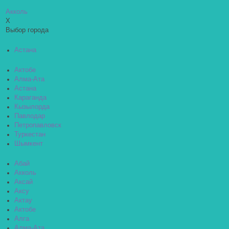
Акколь
X
Выбор города
Астана
Актобе
Алма-Ата
Астана
Караганда
Кызылорда
Павлодар
Петропавловск
Туркестан
Шымкент
Абай
Акколь
Аксай
Аксу
Актау
Актобе
Алга
Алма-Ата