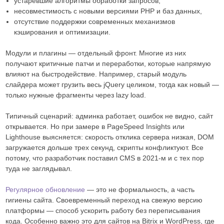
устаревшие алгоритмы обработки запросов,
несовместимость с новыми версиями PHP и баз данных,
отсутствие поддержки современных механизмов
кэширования и оптимизации.
Модули и плагины — отдельный фронт. Многие из них
получают критичные патчи и переработки, которые напрямую
влияют на быстродействие. Например, старый модуль
слайдера может грузить весь jQuery целиком, тогда как новый —
только нужные фрагменты через lazy load.
Типичный сценарий: админка работает, ошибок не видно, сайт
открывается. Но при замере в PageSpeed Insights или
Lighthouse выясняется: скорость отклика сервера низкая, DOM
загружается дольше трех секунд, скрипты конфликтуют. Все
потому, что разработчик поставил CMS в 2021-м и с тех пор
туда не заглядывал.
Регулярное обновление
— это не формальность, а часть
гигиены сайта. Своевременный переход на свежую версию
платформы — способ ускорить работу без переписывания
кода. Особенно важно это для сайтов на Bitrix и WordPress, где