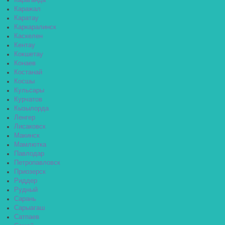
Караганда
Каражал
Каратау
Каркаралинск
Каскелен
Кентау
Кокшетау
Конаев
Костанай
Косшы
Кульсары
Курчатов
Кызылорда
Ленгер
Лисаковск
Макинск
Мамлютка
Павлодар
Петропавловск
Приозерск
Риддер
Рудный
Сарань
Сарыагаш
Сатпаев