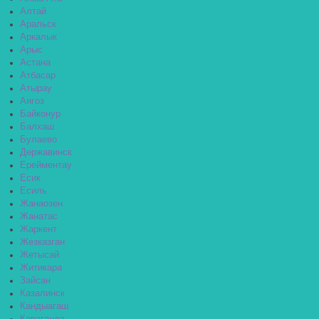
Алтай
Аральск
Аркалык
Арыс
Астана
Атбасар
Атырау
Аягоз
Байконур
Балхаш
Булаево
Державинск
Ерейментау
Есик
Есиль
Жанаозен
Жанатас
Жаркент
Жезказган
Жетысай
Житикара
Зайсан
Казалинск
Кандыагаш