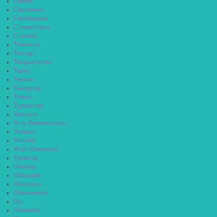
Семей
Сергеевка
Серебрянск
Степногорск
Степняк
Тайынша
Талгар
Талдыкорган
Тараз
Текели
Темиртау
Тобыл
Туркестан
Уральск
Усть-Каменогорск
Ушарал
Уштобе
Форт-Шевченко
Хромтау
Шалкар
Шардара
Шахтинск
Шемонаиха
Шу
Шымкент